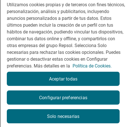
Guía Repsol
Enlaces
Utilizamos cookies propias y de terceros con fines técnicos,
personalización, análisis y publicitarios, incluyendo
Comer
Contacto
anuncios personalizados a partir de tus datos. Estos
últimos pueden incluir la creación de un perfil con tus
Viajar
Sala de prensa
hábitos de navegación, pudiendo vincular tus dispositivos,
Dormir
Canal de ética
combinar tus datos online y offline, y compartirlos con
otras empresas del grupo Repsol. Selecciona Solo
necesarias para rechazar las cookies opcionales. Puedes
gestionar o desactivar estas cookies en Configurar
preferencias. Más detalles en la
Política de Cookies.
Política de privacidad
Política de cookies
Nota legal
Aceptar todas
Condiciones del servicio
© Repsol S.A. 2000
- 2026
Reserva una mesa
Configurar preferencias
Reservar
Solo necesarias
La reserva se realizará en un sitio web externo a Guía Repsol.