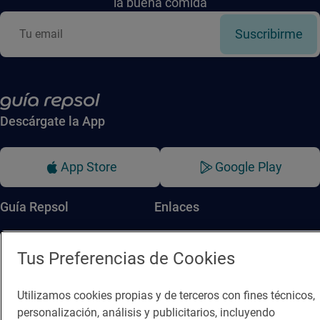
la buena comida
Suscribirme
Descárgate la App
App Store
Google Play
Guía Repsol
Enlaces
Comer
Contacto
Tus Preferencias de Cookies
Viajar
Sala de prensa
Dormir
Canal de ética
Utilizamos cookies propias y de terceros con fines técnicos,
personalización, análisis y publicitarios, incluyendo