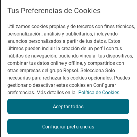
Comer
Contacto
Tus Preferencias de Cookies
Viajar
Sala de prensa
Dormir
Canal de ética
Utilizamos cookies propias y de terceros con fines técnicos,
personalización, análisis y publicitarios, incluyendo
anuncios personalizados a partir de tus datos. Estos
últimos pueden incluir la creación de un perfil con tus
hábitos de navegación, pudiendo vincular tus dispositivos,
combinar tus datos online y offline, y compartirlos con
Política de privacidad
Política de cookies
Nota legal
otras empresas del grupo Repsol. Selecciona Solo
Condiciones del servicio
necesarias para rechazar las cookies opcionales. Puedes
© Repsol S.A. 2000
- 2026
gestionar o desactivar estas cookies en Configurar
preferencias. Más detalles en la
Política de Cookies.
Aceptar todas
Reserva una mesa
Configurar preferencias
Por favor, contacta directamente con el restaurante.