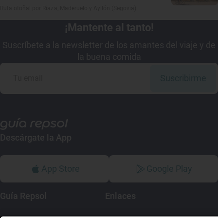
Ruta otoñal por Riaza, Maderuelo y Ayllón (Segovia)
¡Mantente al tanto!
Suscríbete a la newsletter de los amantes del viaje y de
la buena comida
Suscribirme
Descárgate la App
App Store
Google Play
Guía Repsol
Enlaces