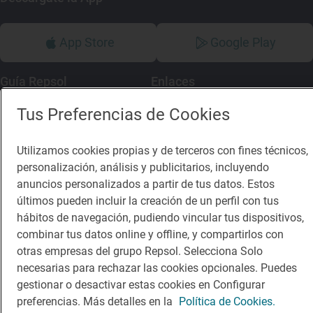
App Store
Google Play
Guía Repsol
Enlaces
Tus Preferencias de Cookies
Comer
Contacto
Viajar
Sala de prensa
Utilizamos cookies propias y de terceros con fines técnicos,
Dormir
Canal de ética
personalización, análisis y publicitarios, incluyendo
anuncios personalizados a partir de tus datos. Estos
últimos pueden incluir la creación de un perfil con tus
hábitos de navegación, pudiendo vincular tus dispositivos,
combinar tus datos online y offline, y compartirlos con
otras empresas del grupo Repsol. Selecciona Solo
Política de privacidad
Política de cookies
Nota legal
necesarias para rechazar las cookies opcionales. Puedes
Condiciones del servicio
gestionar o desactivar estas cookies en Configurar
© Repsol S.A. 2000
- 2026
preferencias. Más detalles en la
Política de Cookies.