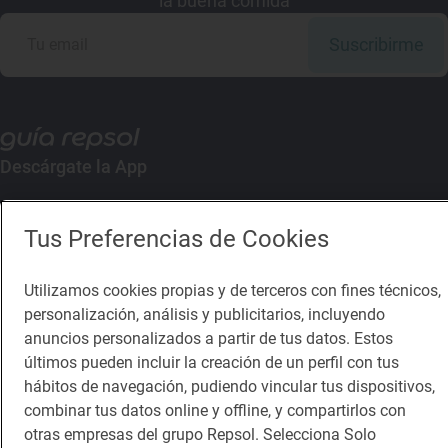
la buena comida
Suscribirme
Descárgate la App
App Store
Google Play
Tus Preferencias de Cookies
Guía Repsol
Enlaces
Utilizamos cookies propias y de terceros con fines técnicos,
personalización, análisis y publicitarios, incluyendo
Comer
Contacto
anuncios personalizados a partir de tus datos. Estos
últimos pueden incluir la creación de un perfil con tus
Viajar
Sala de prensa
hábitos de navegación, pudiendo vincular tus dispositivos,
Dormir
Canal de ética
combinar tus datos online y offline, y compartirlos con
otras empresas del grupo Repsol. Selecciona Solo