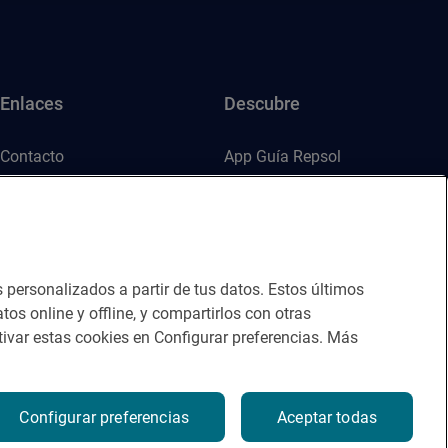
Enlaces
Descubre
Contacto
App Guía Repsol
Sala de prensa
Mercado Vallehermoso
Canal de ética
s personalizados a partir de tus datos. Estos últimos
tos online y offline, y compartirlos con otras
ivar estas cookies en Configurar preferencias. Más
Configurar preferencias
Aceptar todas