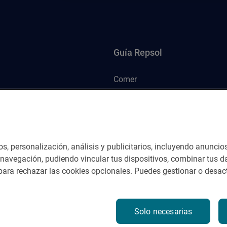
Guía Repsol
Comer
Viajar
Dormir
os, personalización, análisis y publicitarios, incluyendo anuncio
e navegación, pudiendo vincular tus dispositivos, combinar tus da
ara rechazar las cookies opcionales. Puedes gestionar o desact
nes del servicio
Solo necesarias