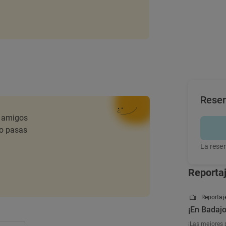
Rese
s amigos
lo pasas
La reser
Reporta
Reportaje
¡En Badajo
¡Las mejores 