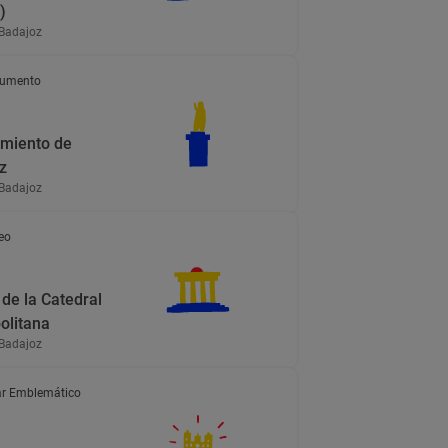
)
 Badajoz
umento
miento de
z
 Badajoz
eo
de la Catedral
olitana
 Badajoz
r Emblemático