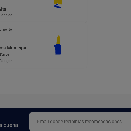
lta
 Badajoz
umento
eca Municipal
 Gazul
 Badajoz
la buena