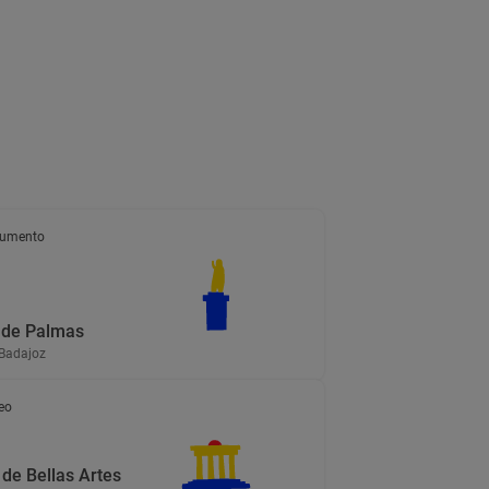
umento
 de Palmas
 Badajoz
eo
de Bellas Artes