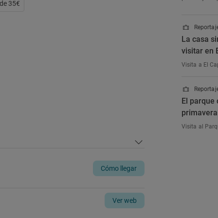
 de 35€
Reportaje
La casa s
visitar en
Visita a El C
Reportaje
El parque 
primavera 
Visita al Par
Cómo llegar
Ver web