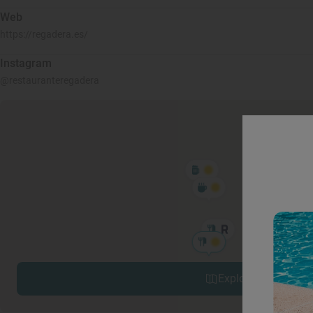
Web
https://regadera.es/
Instagram
@restauranteregadera
Explorar sitios cerc