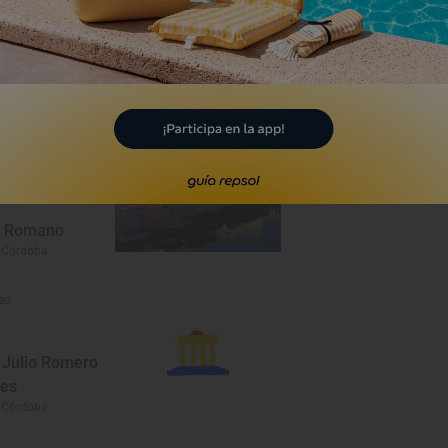
umento
e Romano
 Córdoba
eo
Julio Romero
res
 Córdoba