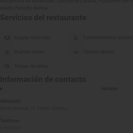
Mazamorra de Almendras, Ceviche de Corvina, Puntalette con c
asada, Panceta Ibérica.
Servicios del restaurante
Acepta mascotas
Establecimiento accesi
Buenas vistas
Terraza abierta
Tronas de niños
Información de contacto
Horario
Ubicación
Ronda de Isasa, 10. 14003. Córdoba.
Teléfono
676025695