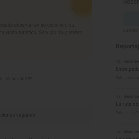
Rese
puede observar en su ceviche o su
La reser
 visita turística. Servicio muy atento
Reporta
Reportaje
Entre pati
Ruta por los 
de: Menos de 35€
Reportaje
La ruta do
Ruta de las E
ciones veganas
Reportaje