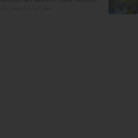
e los Baños de Popea entre aguas y leyendas
atural a media hora de Córdoba