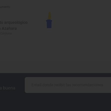
umento
to arqueológico
 Azahara
 Córdoba
la buena