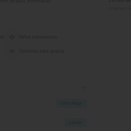
La ruta d
onfit de pato, Remolacha
Un paraíso n
ble
Niños bienvenidos
Opciones para grupos
Cómo llegar
Llamar