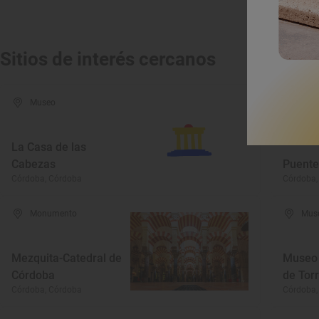
Sitios de interés cercanos
Museo
Mon
La Casa de las
Cabezas
Puent
Córdoba, Córdoba
Córdoba,
Monumento
Mus
Mezquita-Catedral de
Museo 
Córdoba
de Tor
Córdoba, Córdoba
Córdoba,