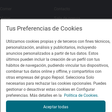
Comer
Contacto
Viajar
Sala de prensa
Dormir
Canal de ética
Tus Preferencias de Cookies
Utilizamos cookies propias y de terceros con fines técnicos,
personalización, análisis y publicitarios, incluyendo
anuncios personalizados a partir de tus datos. Estos
últimos pueden incluir la creación de un perfil con tus
Política de privacidad
Política de cookies
Nota legal
hábitos de navegación, pudiendo vincular tus dispositivos,
Condiciones del servicio
combinar tus datos online y offline, y compartirlos con
© Repsol S.A. 2000
- 2026
otras empresas del grupo Repsol. Selecciona Solo
necesarias para rechazar las cookies opcionales. Puedes
gestionar o desactivar estas cookies en Configurar
preferencias. Más detalles en la
Política de Cookies.
Aceptar todas