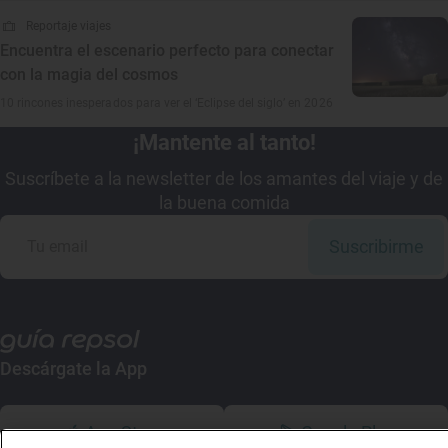
Reportaje viajes
Encuentra el escenario perfecto para conectar
con la magia del cosmos
10 rincones inesperados para ver el ‘Eclipse del siglo’ en 2026
¡Mantente al tanto!
Suscríbete a la newsletter de los amantes del viaje y de
la buena comida
Suscribirme
Descárgate la App
App Store
Google Play