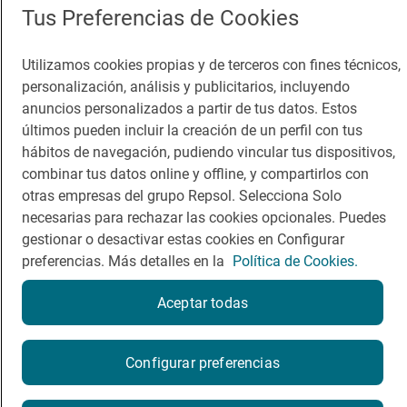
Tus Preferencias de Cookies
Guía Repsol
Enlaces
Utilizamos cookies propias y de terceros con fines técnicos,
Comer
Contacto
personalización, análisis y publicitarios, incluyendo
anuncios personalizados a partir de tus datos. Estos
Viajar
Sala de prensa
últimos pueden incluir la creación de un perfil con tus
Dormir
Canal de ética
hábitos de navegación, pudiendo vincular tus dispositivos,
combinar tus datos online y offline, y compartirlos con
otras empresas del grupo Repsol. Selecciona Solo
necesarias para rechazar las cookies opcionales. Puedes
gestionar o desactivar estas cookies en Configurar
preferencias. Más detalles en la
Política de Cookies.
Política de privacidad
Política de cookies
Nota legal
Condiciones del servicio
Aceptar todas
© Repsol S.A. 2000
- 2026
¿Quieres probarlo?
Configurar preferencias
Por favor, contacta directamente con el restaurante.