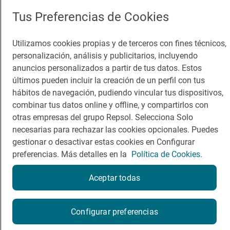
Tus Preferencias de Cookies
Guía Repsol
Enlaces
Utilizamos cookies propias y de terceros con fines técnicos,
Comer
Contacto
personalización, análisis y publicitarios, incluyendo
anuncios personalizados a partir de tus datos. Estos
Viajar
Sala de prensa
últimos pueden incluir la creación de un perfil con tus
Dormir
Canal de ética
hábitos de navegación, pudiendo vincular tus dispositivos,
combinar tus datos online y offline, y compartirlos con
otras empresas del grupo Repsol. Selecciona Solo
necesarias para rechazar las cookies opcionales. Puedes
gestionar o desactivar estas cookies en Configurar
preferencias. Más detalles en la
Política de Cookies.
Política de privacidad
Política de cookies
Nota legal
Condiciones del servicio
Aceptar todas
© Repsol S.A. 2000
- 2026
Reserva una mesa
Configurar preferencias