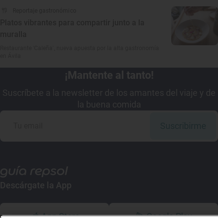
Reportaje gastronómico
Platos vibrantes para compartir junto a la
muralla
Restaurante 'Caleña', nueva apuesta por la alta gastronomía
en Ávila
¡Mantente al tanto!
Suscríbete a la newsletter de los amantes del viaje y de
la buena comida
Suscribirme
Descárgate la App
App Store
Google Play