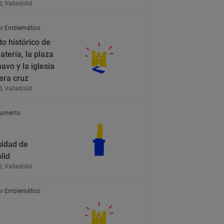
d, Valladolid
r Emblemático
o histórico de
latería, la plaza
avo y la iglesia
era cruz
d, Valladolid
umento
sidad de
lid
d, Valladolid
r Emblemático