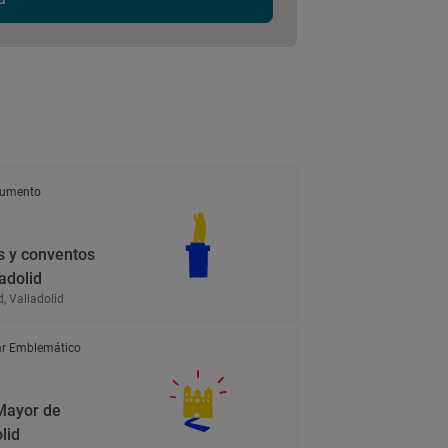
umento
s y conventos
adolid
d, Valladolid
r Emblemático
Mayor de
lid