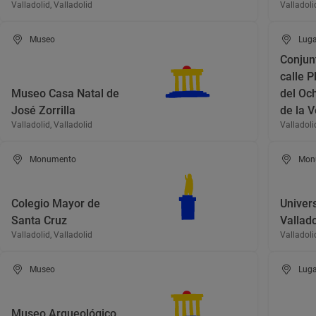
Valladolid, Valladolid
Valladoli
Museo
Luga
Conjunt
calle P
Museo Casa Natal de
del Och
José Zorrilla
de la V
Valladolid, Valladolid
Valladoli
Monumento
Mon
Colegio Mayor de
Univer
Santa Cruz
Vallado
Valladolid, Valladolid
Valladoli
Museo
Luga
Museo Arqueológico