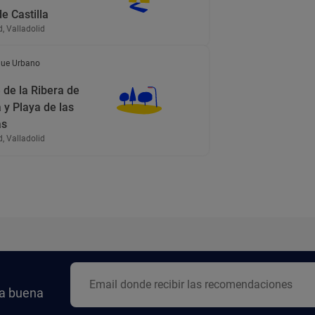
e Castilla
d, Valladolid
ue Urbano
 de la Ribera de
a y Playa de las
as
d, Valladolid
la buena