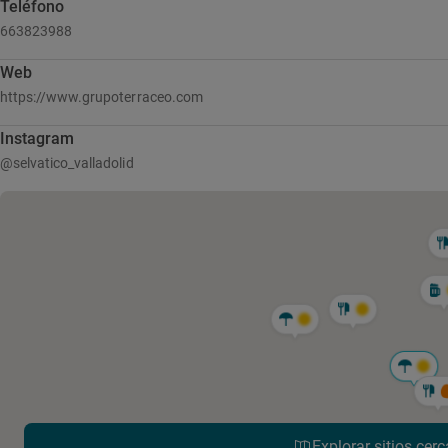
Teléfono
663823988
Web
https://www.grupoterraceo.com
Instagram
@selvatico_valladolid
Explorar sitios cerc