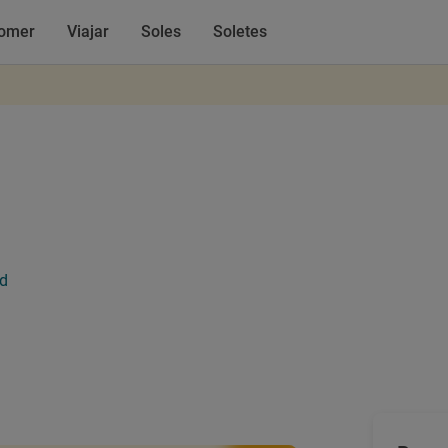
omer
Viajar
Soles
Soletes
id