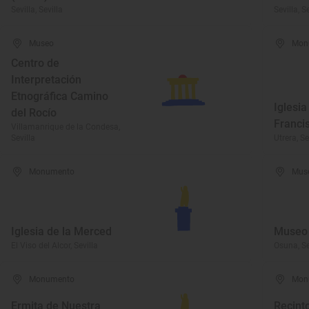
Sevilla, Sevilla
Sevilla, S
Museo
Mon
Centro de
Interpretación
Etnográfica Camino
Iglesia
del Rocío
Franci
Villamanrique de la Condesa,
Sevilla
Utrera, Se
Monumento
Mus
Iglesia de la Merced
Museo
El Viso del Alcor, Sevilla
Osuna, Se
Monumento
Mon
Ermita de Nuestra
Recint