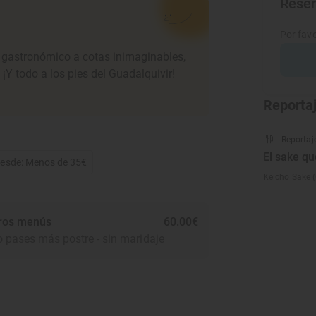
Rese
Por favo
e gastronómico a cotas inimaginables,
¡Y todo a los pies del Guadalquivir!
Reporta
Reportaj
El sake qu
desde: Menos de 35€
Keicho Sake (C
ros menús
60.00€
o pases más postre - sin maridaje