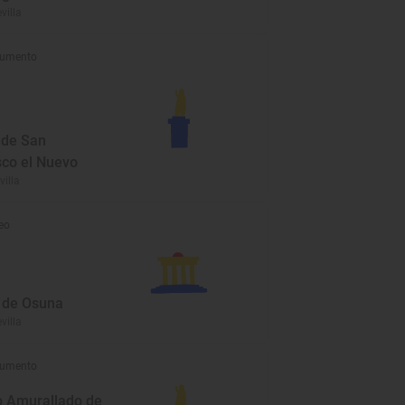
evilla
umento
 de San
sco el Nuevo
villa
eo
 de Osuna
villa
umento
o Amurallado de