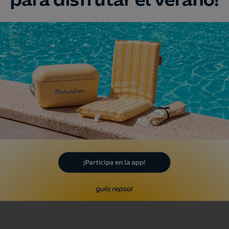
Irene Román Rebull
a