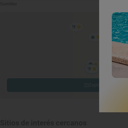
Sumiller
Explorar sitios cerc
Sitios de interés cercanos