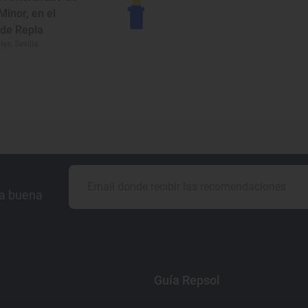
 Minor, en el
 de Repla
es, Sevilla
la buena
Guía Repsol