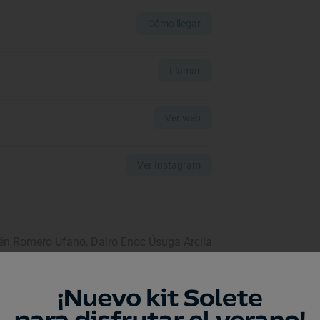
Cómo llegar
Llamar
Ver web
Ver Instagram
én Romero Ufano,
Dairo Enoc Úsuga Arcila
John Stewar Torres Cardona
Abraham García Autor