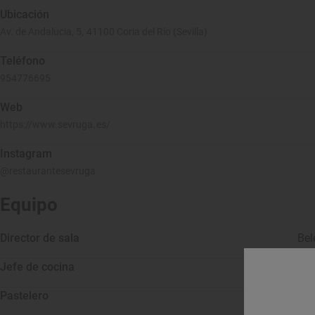
Ubicación
Av. de Andalucia, 5, 41100 Coria del Río (Sevilla)
Teléfono
954776695
Web
https://www.sevruga.es/
Instagram
@restaurantesevruga
Equipo
Director de sala
Bel
Jefe de cocina
Pastelero