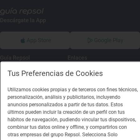
Descárgate la App
App Store
Google Play
Guía Repsol
Enlaces
Tus Preferencias de Cookies
Comer
Contacto
Viajar
Sala de prensa
Utilizamos cookies propias y de terceros con fines técnicos,
Dormir
Canal de ética
personalización, análisis y publicitarios, incluyendo
anuncios personalizados a partir de tus datos. Estos
últimos pueden incluir la creación de un perfil con tus
hábitos de navegación, pudiendo vincular tus dispositivos,
combinar tus datos online y offline, y compartirlos con
otras empresas del grupo Repsol. Selecciona Solo
Política de privacidad
Política de cookies
Nota legal