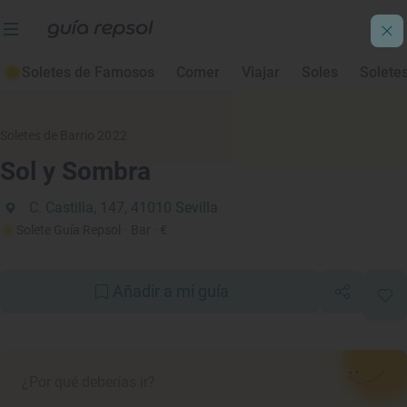
Soletes de Famosos
Comer
Viajar
Soles
Solete
Soletes de Barrio 2022
Sol y Sombra
C. Castilla, 147, 41010 Sevilla
Solete Guía Repsol
· Bar
· €
Añadir a mi guía
¿Por qué deberías ir?