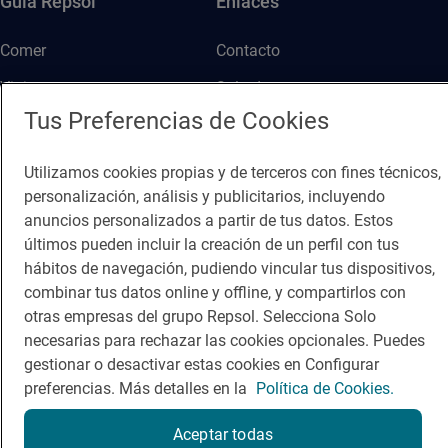
Guía Repsol
Enlaces
Comer
Contacto
Viajar
Sala de prensa
Tus Preferencias de Cookies
Dormir
Canal de ética
Utilizamos cookies propias y de terceros con fines técnicos,
personalización, análisis y publicitarios, incluyendo
anuncios personalizados a partir de tus datos. Estos
últimos pueden incluir la creación de un perfil con tus
Política de privacidad
Política de cookies
Nota legal
hábitos de navegación, pudiendo vincular tus dispositivos,
combinar tus datos online y offline, y compartirlos con
Condiciones del servicio
otras empresas del grupo Repsol. Selecciona Solo
© Repsol S.A. 2000
- 2026
necesarias para rechazar las cookies opcionales. Puedes
gestionar o desactivar estas cookies en Configurar
preferencias. Más detalles en la
Política de Cookies.
Aceptar todas