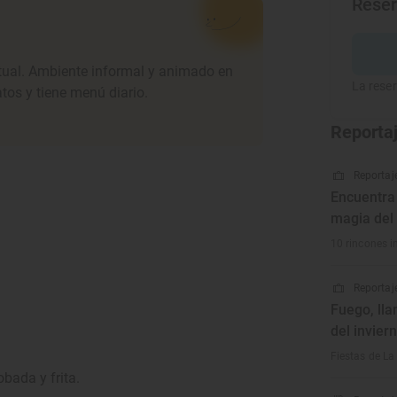
Rese
itual. Ambiente informal y animado en
La reser
atos y tiene menú diario.
Reporta
Reportaje
Encuentra 
magia del
10 rincones in
Reportaje
Fuego, lla
del invier
Fiestas de La
obada y frita.