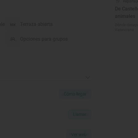
Reportaj
De Castell
animales
ble
Terraza abierta
Dónde desayu
Valenciana
Opciones para grupos
Cómo llegar
Llamar
Ver web