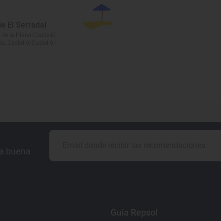
e El Serradal
 de la Plana/Castelló
na, Castelló/Castellón
la buena
Guía Repsol