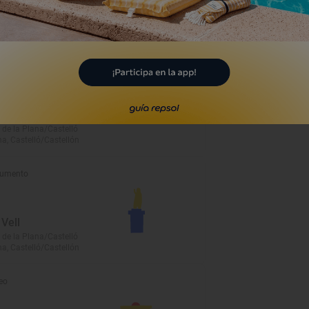
ue Urbano
 Ribalta
 de la Plana/Castelló
na, Castelló/Castellón
umento
 Vell
 de la Plana/Castelló
na, Castelló/Castellón
eo