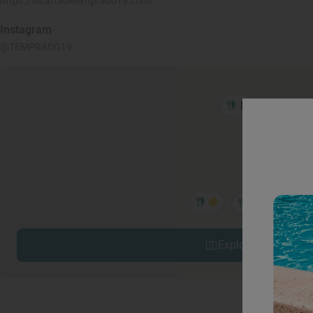
https://lacartadetemprado19.com/
Instagram
@TEMPRADO19
Explorar sitios cerc