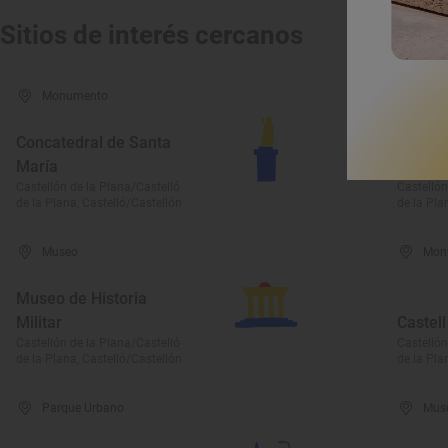
Sitios de interés cercanos
Monumento
Parq
Concatedral de Santa
María
Parque
Castellón de la Plana/Castelló
Castellón
de la Plana, Castelló/Castellón
de la Pla
Museo
Mon
Museo de Historia
Militar
Castell
Castellón de la Plana/Castelló
Castellón
de la Plana, Castelló/Castellón
de la Pla
Parque Urbano
Mus