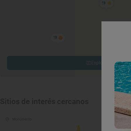
Explorar sitios cerc
Sitios de interés cercanos
Monumento
Luga