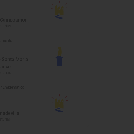
o Campoamor
sturias
umento
o Santa Maria
ranco
sturias
r Emblemático
madevilla
sturias