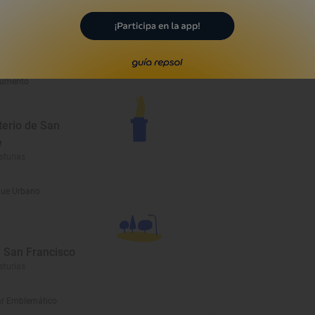
sidad de Oviedo
sturias
umento
erio de San
e
sturias
ue Urbano
 San Francisco
sturias
r Emblemático