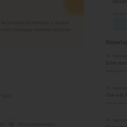
Rese
Por favo
ra de los muchos formatos y recetas
o solo consigues marearte de placer.
Reporta
Reportaj
El llar do
Restaurante C
Reportaje
Cine a la f
 Turín.
Cine de veran
Reportaj
ble
Niños bienvenidos