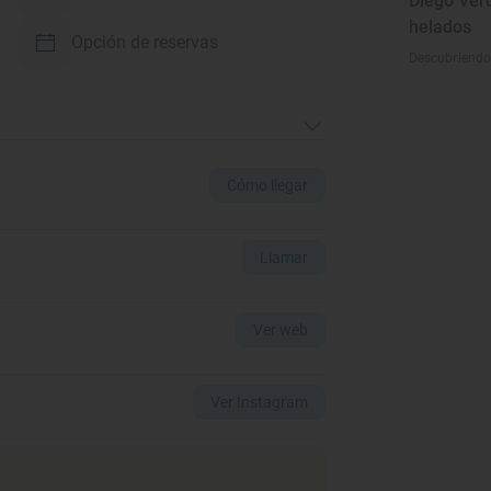
Diego Verd
helados
Opción de reservas
Descubriendo 
Cómo llegar
Llamar
Ver web
Ver Instagram