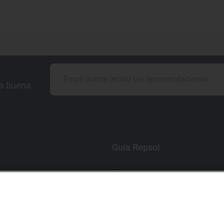
la buena
Guía Repsol
Comer
Viajar
Dormir