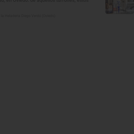
ú, en Oviedo: de aquellos turrones, estos
la Heladeria Diego Verdú (Oviedo)