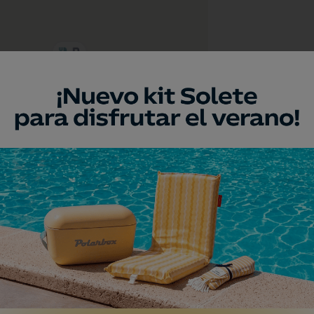
a
r Emblemático