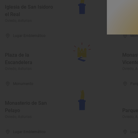
Iglesia de San Isidoro
el Real
Univer
Oviedo, Asturias
Oviedo, A
Lugar Emblemático
Mon
Plaza de la
Monast
Escandelera
Vicent
Oviedo, Asturias
Oviedo, A
Monumento
Parq
Monasterio de San
Pelayo
Parque
Oviedo, Asturias
Oviedo, A
Lugar Emblemático
Luga