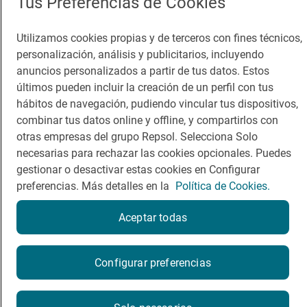
Tus Preferencias de Cookies
Dormir
Canal de ética
Utilizamos cookies propias y de terceros con fines técnicos,
personalización, análisis y publicitarios, incluyendo
anuncios personalizados a partir de tus datos. Estos
últimos pueden incluir la creación de un perfil con tus
hábitos de navegación, pudiendo vincular tus dispositivos,
Política de privacidad
Política de cookies
Nota legal
combinar tus datos online y offline, y compartirlos con
Condiciones del servicio
otras empresas del grupo Repsol. Selecciona Solo
© Repsol S.A. 2000
- 2026
necesarias para rechazar las cookies opcionales. Puedes
gestionar o desactivar estas cookies en Configurar
preferencias. Más detalles en la
Política de Cookies.
Aceptar todas
Reserva una mesa
Configurar preferencias
Reservar