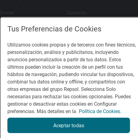
Comer
Contacto
Viajar
Sala de prensa
Tus Preferencias de Cookies
Dormir
Canal de ética
Utilizamos cookies propias y de terceros con fines técnicos,
personalización, análisis y publicitarios, incluyendo
anuncios personalizados a partir de tus datos. Estos
últimos pueden incluir la creación de un perfil con tus
hábitos de navegación, pudiendo vincular tus dispositivos,
Política de privacidad
Política de cookies
Nota legal
combinar tus datos online y offline, y compartirlos con
Condiciones del servicio
otras empresas del grupo Repsol. Selecciona Solo
© Repsol S.A. 2000
- 2026
necesarias para rechazar las cookies opcionales. Puedes
gestionar o desactivar estas cookies en Configurar
preferencias. Más detalles en la
Política de Cookies.
Aceptar todas