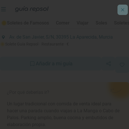
Soletes de Carretera 2022
Soletes de Famosos
Comer
Viajar
Soles
Solete
Venta El Abasto
Av. de San Javier, S/N, 30395 La Aparecida, Murcia
Solete Guía Repsol
· Restaurante
· €
Añadir a mi guía
¿Por qué deberías ir?
Un lugar tradicional con comida de venta ideal para
hacer una parada cuando viajas a La Manga o Cabo de
Palos. Parking amplio, buena cocina y embutidos de
elaboración propia.