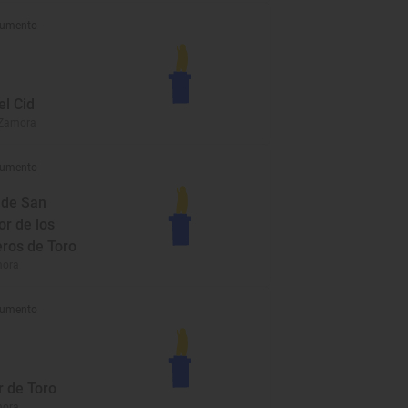
umento
el Cid
 Zamora
umento
 de San
or de los
eros de Toro
mora
umento
r de Toro
mora