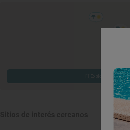
Explorar sitios cerc
Sitios de interés cercanos