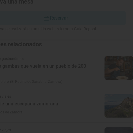
rva una mesa
Reservar
va se realizará en un sitio web externo a Guía Repsol.
jes relacionados
e gastronómico
de gambas que vuela en un pueblo de 200
s
ibre’ (El Puente de Sanabria, Zamora)
 viajes
de una escapada zamorana
tos de Zamora
 viajes