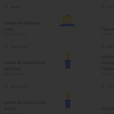
Museo
Mon
Fundación Baltasar
Lobo
Casa d
Zamora, Zamora
Zamora,
Monumento
Mon
Iglesia
Ermita de Santa María
Salvad
del Tovar
Caball
Malva, Zamora
Toro, Za
Monumento
Mon
Iglesia de San Lorenzo
el Real
Alcáza
Toro, Zamora
Toro, Za