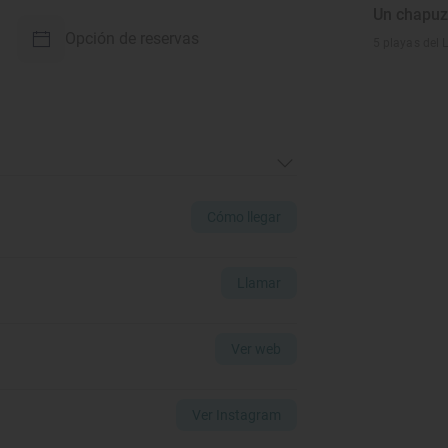
Un chapuz
Opción de reservas
5 playas del 
Cómo llegar
Llamar
Ver web
Ver Instagram