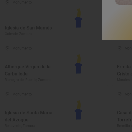
Monumento
Mon
Iglesia
Iglesia de San Mamés
Señora
Galende, Zamora
Puebla d
Monumento
Mon
Albergue Virgen de la
Ermita 
Carballeda
Cristo 
Rionegro del Puente, Zamora
Morales 
Monumento
Mon
Iglesia de Santa María
Casa de
del Azogue
Torref
Benavente, Zamora
Bermillo