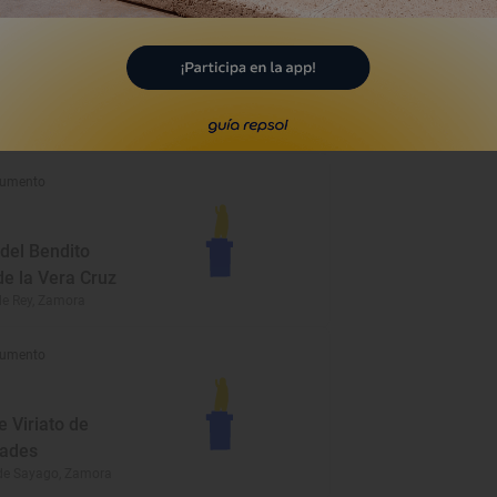
umento
 de nuestra
 del Azogue
e Sanabria, Zamora
umento
del Bendito
de la Vera Cruz
de Rey, Zamora
umento
 Viriato de
rades
 de Sayago, Zamora