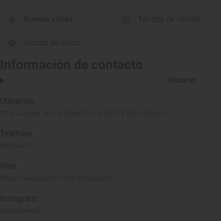
Buenas vistas
Terraza de verano
Tronas de niños
Información de contacto
Horario
Ubicación
Ctra. Laguna de Los Peces Km. 3, 49361 Vigo, Zamora
Teléfono
980046017
Web
https://villalucerna.com/#restaurant
Instagram
@villalucerna