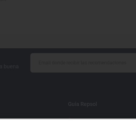
la buena
Guía Repsol
Comer
Viajar