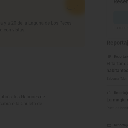
Rese
a y a 20 de la Laguna de Los Peces.
La reser
a con vistas.
Reporta
Reportaj
El tartar 
habitante
Taberna ‘Memb
Reportaje
nabrés, los Habones de
La magia 
cabra o la Chuleta de
Pueblos boni
Reportaje