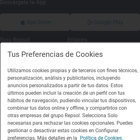
Descárgate la App
App Store
Google Play
Guía Repsol
Enlaces
Tus Preferencias de Cookies
Comer
Contacto
Viajar
Sala de prensa
Utilizamos cookies propias y de terceros con fines técnicos,
Dormir
Canal de ética
personalización, análisis y publicitarios, incluyendo
anuncios personalizados a partir de tus datos. Estos
últimos pueden incluir la creación de un perfil con tus
hábitos de navegación, pudiendo vincular tus dispositivos,
combinar tus datos online y offline, y compartirlos con
otras empresas del grupo Repsol. Selecciona Solo
Política de privacidad
Política de cookies
Nota legal
necesarias para rechazar las cookies opcionales. Puedes
Condiciones del servicio
gestionar o desactivar estas cookies en Configurar
© Repsol S.A. 2000
- 2026
preferencias. Más detalles en la
Política de Cookies.