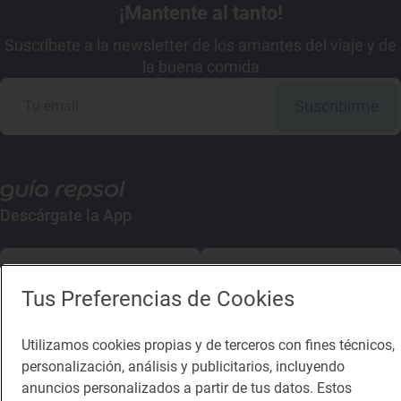
¡Mantente al tanto!
Suscríbete a la newsletter de los amantes del viaje y de
la buena comida
Suscribirme
Descárgate la App
App Store
Google Play
Tus Preferencias de Cookies
Guía Repsol
Enlaces
Utilizamos cookies propias y de terceros con fines técnicos,
Comer
Contacto
personalización, análisis y publicitarios, incluyendo
anuncios personalizados a partir de tus datos. Estos
Viajar
Sala de prensa