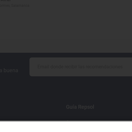
Tormes, Salamanca
la buena
Guía Repsol
Comer