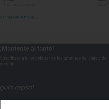
Salamanca, Salamanca
Alba de 
Ver más en el mapa
¡Mantente al tanto!
Suscríbete a la newsletter de los amantes del viaje y de 
comida