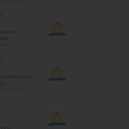
eo
 Mateo
ndez
alamanca
eo
de Art Nouveau
Déco
ca, Salamanca
eo
Alfar