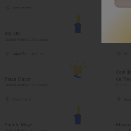
Monumento
Mon
Ruinas
Muralla
de San
Ciudad Rodrigo, Salamanca
Ciudad R
Lugar Emblemático
Mon
Castill
Plaza Mayor
de Tra
Ciudad Rodrigo, Salamanca
Ciudad R
Monumento
Mus
Puente Mayor
Museo 
Ciudad Rodrigo, Salamanca
Ciudad R