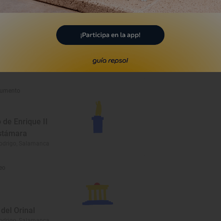
umento
 del convento
 Francisco
odrigo, Salamanca
umento
o de Enrique II
stámara
odrigo, Salamanca
eo
del Orinal
odrigo, Salamanca