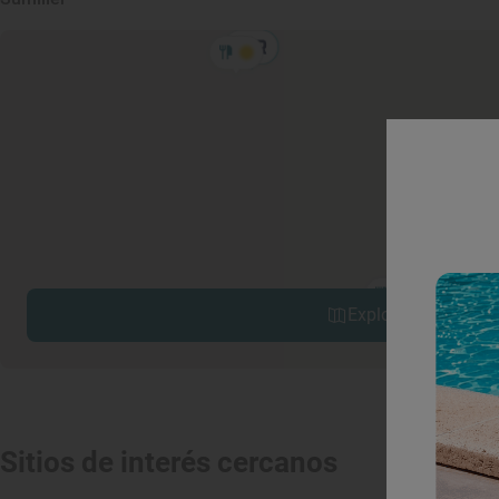
Explorar sitios cerc
Sitios de interés cercanos