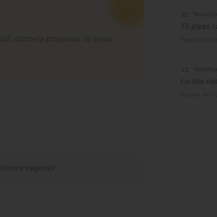
Reportaje
10 joyas s
ndil', donde la propuesta va desde
Pueblos boni
Reportaje
Lo que na
Qué ver en C
€
ciones veganas