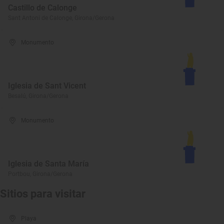
Castillo de Calonge
Sant Antoni de Calonge, Girona/Gerona
Monumento
Iglesia de Sant Vicent
Besalú, Girona/Gerona
Monumento
Iglesia de Santa María
Portbou, Girona/Gerona
Sitios para visitar
Playa