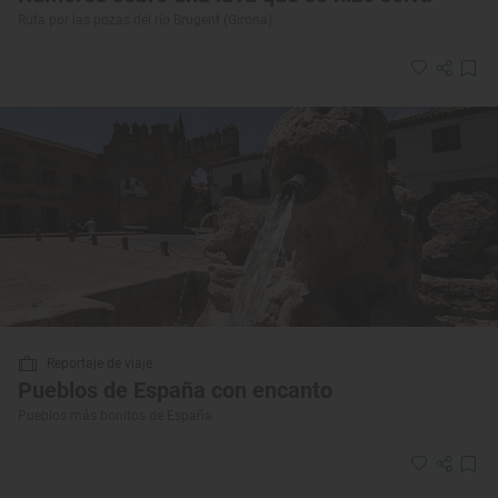
Ruta por las pozas del río Brugent (Girona)
Reportaje de viaje
Pueblos de España con encanto
Pueblos más bonitos de España