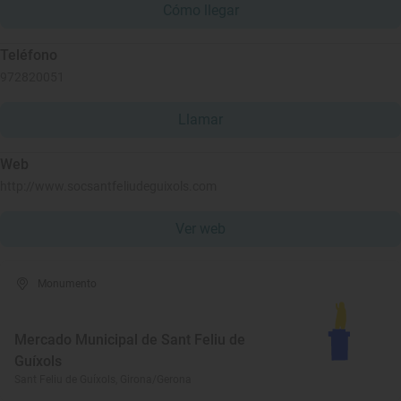
Cómo llegar
Teléfono
972820051
Llamar
Web
http://www.socsantfeliudeguixols.com
Ver web
Monumento
Mercado Municipal de Sant Feliu de
Guíxols
Sant Feliu de Guíxols, Girona/Gerona