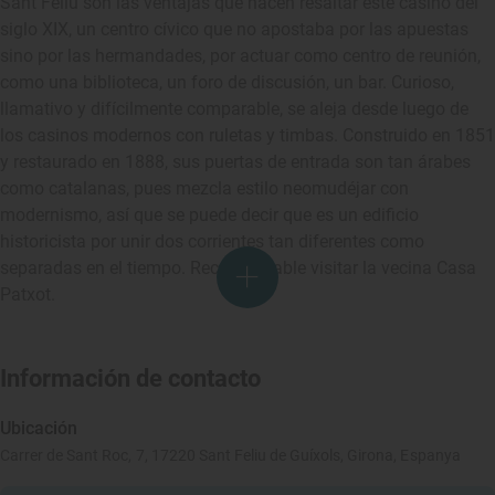
Sant Feliu son las ventajas que hacen resaltar este casino del
siglo XIX, un centro cívico que no apostaba por las apuestas
sino por las hermandades, por actuar como centro de reunión,
como una biblioteca, un foro de discusión, un bar. Curioso,
llamativo y difícilmente comparable, se aleja desde luego de
los casinos modernos con ruletas y timbas. Construido en 1851
y restaurado en 1888, sus puertas de entrada son tan árabes
como catalanas, pues mezcla estilo neomudéjar con
modernismo, así que se puede decir que es un edificio
historicista por unir dos corrientes tan diferentes como
separadas en el tiempo. Recomendable visitar la vecina Casa
Patxot.
Información de contacto
Ubicación
Carrer de Sant Roc, 7, 17220 Sant Feliu de Guíxols, Girona, Espanya