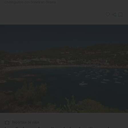
Chiringuitos con Solete en Girona
Reportaje de viaje