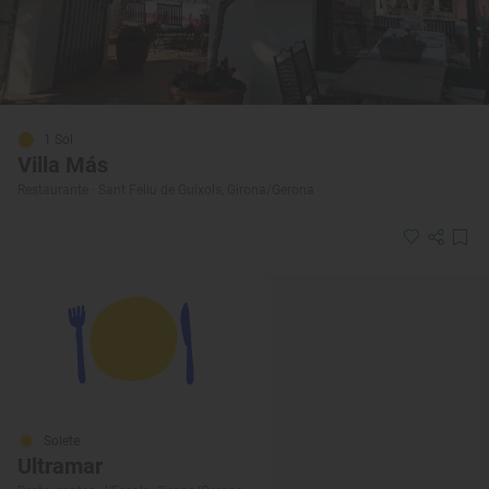
1 Sol
Villa Más
Restaurante · Sant Feliu de Guíxols, Girona/Gerona
Solete
Ultramar