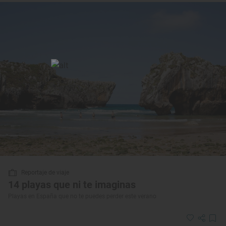
Reportaje de viaje
14 playas que ni te imaginas
Playas en España que no te puedes perder este verano