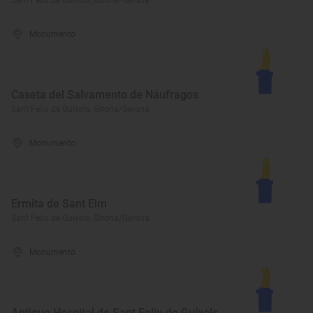
Sant Feliu de Guíxols, Girona/Gerona
Monumento
Caseta del Salvamento de Náufragos
Sant Feliu de Guíxols, Girona/Gerona
Monumento
Ermita de Sant Elm
Sant Feliu de Guíxols, Girona/Gerona
Monumento
Antiguo Hospital de Sant Feliu de Guíxols