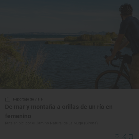
Reportaje de viaje
De mar y montaña a orillas de un río en
femenino
Ruta en bici por el Camino Natural de La Muga (Girona)