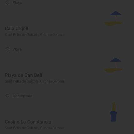
Playa
Cala Urgell
Sant Feliu de Guíxols, Girona/Gerona
Playa
Playa de Can Dell
Sant Feliu de Guíxols, Girona/Gerona
Monumento
Casino La Constancia
Sant Feliu de Guíxols, Girona/Gerona