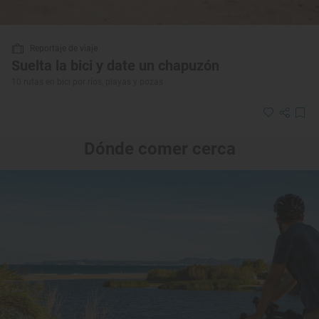
Reportaje de viaje
Suelta la bici y date un chapuzón
10 rutas en bici por ríos, playas y pozas
Dónde comer cerca