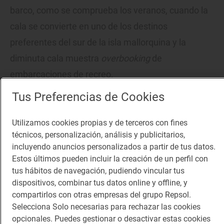
barco, como se comprueba los veranos, cuando la
cala se convierte en uno de los destinos
preferentes del sur de la isla mallorquina y la
diminuta cala muestra
overbooking
de
embarcaciones de recreo.
Tus Preferencias de Cookies
Todavía hay playas (casi) vírgenes en la isla del
turismo
Utilizamos cookies propias y de terceros con fines
Las calas más escondidas de Santanyí (Mallorca)
técnicos, personalización, análisis y publicitarios,
incluyendo anuncios personalizados a partir de tus datos.
Estos últimos pueden incluir la creación de un perfil con
Ya en Cala Marmols, cuesta repartir el tiempo entre
tus hábitos de navegación, pudiendo vincular tus
dispositivos, combinar tus datos online y offline, y
el siesteo sobre las inmaculadas arenas y las
compartirlos con otras empresas del grupo Repsol.
singladuras a pelo en las aguas turquesas. A lo
Selecciona Solo necesarias para rechazar las cookies
lejos, entretiene la silueta del archipiélago de
opcionales. Puedes gestionar o desactivar estas cookies