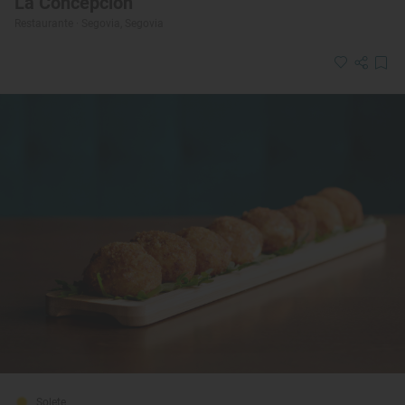
La Concepción
Restaurante · Segovia, Segovia
Solete