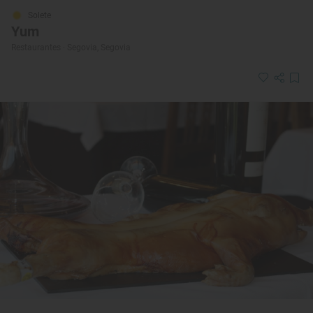
Solete
Yum
Restaurantes · Segovia, Segovia