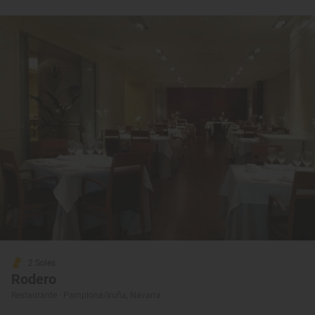
2 Soles
Rodero
Restaurante · Pamplona/Iruña, Navarra