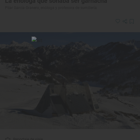
La enóloga que soñaba ser garnacha
Pilar García Granero, enóloga y profesora de sumillería
Reportaje de viaje