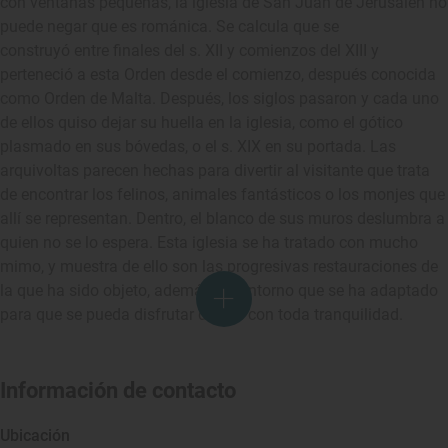
con ventanas pequeñas, la iglesia de San Juan de Jerusalén no
puede negar que es románica. Se calcula que se
construyó entre finales del s. XII y comienzos del XIII y
perteneció a esta Orden desde el comienzo, después conocida
como Orden de Malta. Después, los siglos pasaron y cada uno
de ellos quiso dejar su huella en la iglesia, como el gótico
plasmado en sus bóvedas, o el s. XIX en su portada. Las
arquivoltas parecen hechas para divertir al visitante que trata
de encontrar los felinos, animales fantásticos o los monjes que
allí se representan. Dentro, el blanco de sus muros deslumbra a
quien no se lo espera. Esta iglesia se ha tratado con mucho
mimo, y muestra de ello son las progresivas restauraciones de
la que ha sido objeto, además del entorno que se ha adaptado
para que se pueda disfrutar de ella con toda tranquilidad.
Información de contacto
Ubicación