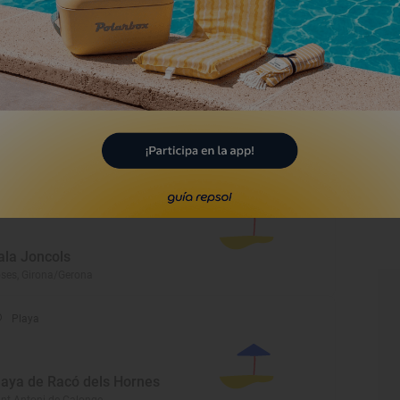
Playa
laya de De Sota
 Port de la Selva, Girona/Gerona
Playa
ala Joncols
ses, Girona/Gerona
Playa
laya de Racó dels Hornes