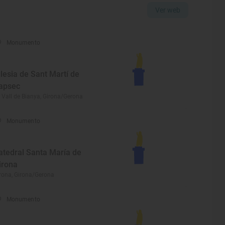
Ver web
Monumento
glesia de Sant Martí de
apsec
 Vall de Bianya, Girona/Gerona
Monumento
atedral Santa María de
irona
rona, Girona/Gerona
Monumento