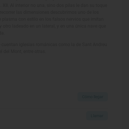
XII. Al interior no una, sino dos pilas le dan su toque
l recorrer las dimensiones descubrimos uno de los
se plasma con estilo en los falsos nervios que imitan
 otro ladeado en un lateral, y en una única nave que
da.
se cuentan iglesias románicas como la de Sant Andreu
l del Mont, entre otras.
Cómo llegar
Llamar