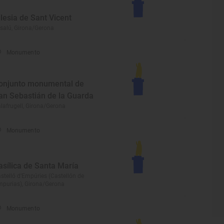
glesia de Sant Vicent
salú, Girona/Gerona
Monumento
onjunto monumental de
an Sebastián de la Guarda
lafrugell, Girona/Gerona
Monumento
asílica de Santa María
stelló d'Empúries (Castellón de
purias), Girona/Gerona
Monumento