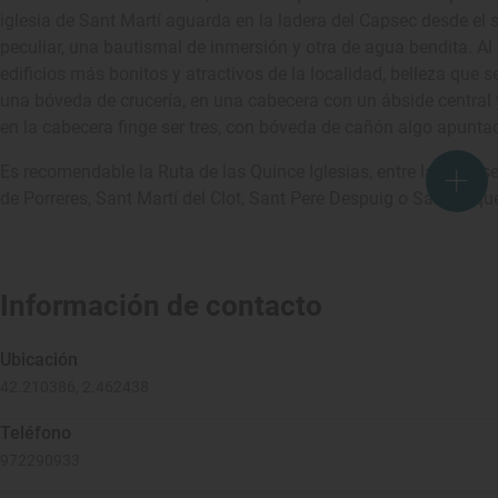
iglesia de Sant Martí aguarda en la ladera del Capsec desde el s. 
peculiar, una bautismal de inmersión y otra de agua bendita. A
edificios más bonitos y atractivos de la localidad, belleza que 
una bóveda de crucería, en una cabecera con un ábside central y
en la cabecera finge ser tres, con bóveda de cañón algo apunta
Es recomendable la Ruta de las Quince Iglesias, entre las que 
de Porreres, Sant Martí del Clot, Sant Pere Despuig o Sant Mique
Información de contacto
Ubicación
42.210386, 2.462438
Teléfono
972290933