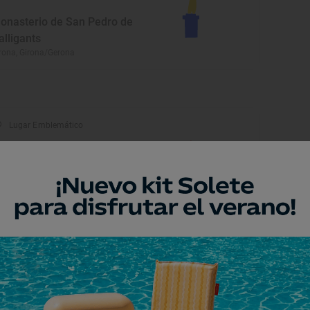
onasterio de San Pedro de
alligants
rona, Girona/Gerona
Lugar Emblemático
ía romana del Capsacosta
 Vall de Bianya, Girona/Gerona
Playa
laya de Colera
lera, Girona/Gerona