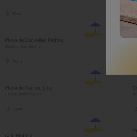
Playa
Playa de Canyelles Petites
P
Roses, Girona/Gerona
El
Playa
Playa de Cau del Llop
C
Llançà, Girona/Gerona
Ro
Playa
P
Cala Montjoi