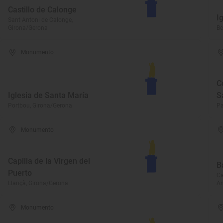
Castillo de Calonge
I
Sant Antoni de Calonge,
Girona/Gerona
Be
Monumento
C
Iglesia de Santa María
S
Portbou, Girona/Gerona
Pa
Monumento
Capilla de la Virgen del
B
Puerto
Ca
Llançà, Girona/Gerona
Am
Monumento