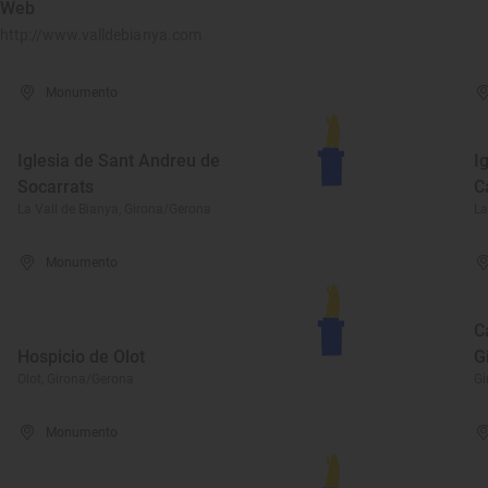
Web
http://www.valldebianya.com
Monumento
Iglesia de Sant Andreu de
I
Socarrats
C
La Vall de Bianya, Girona/Gerona
La
Monumento
C
Hospicio de Olot
G
Olot, Girona/Gerona
Gi
Monumento