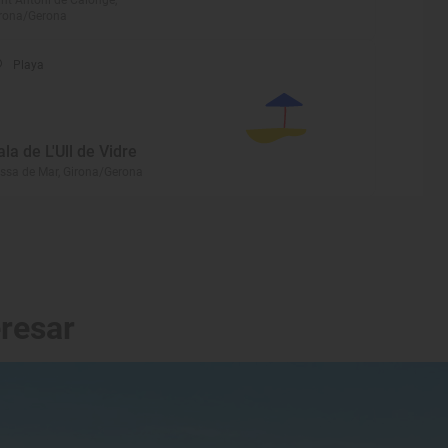
nt Antoni de Calonge,
rona/Gerona
Playa
ala de L'Ull de Vidre
ssa de Mar, Girona/Gerona
eresar