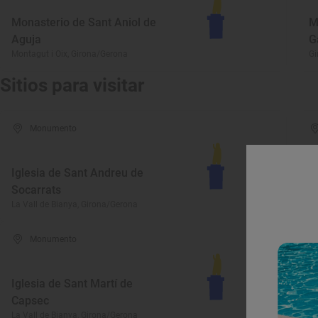
Monasterio de Sant Aniol de
M
Aguja
G
Montagut i Oix, Girona/Gerona
Gi
Sitios para visitar
Monumento
Iglesia de Sant Andreu de
Socarrats
V
La Vall de Bianya, Girona/Gerona
La
Monumento
Iglesia de Sant Martí de
Capsec
P
La Vall de Bianya, Girona/Gerona
Co