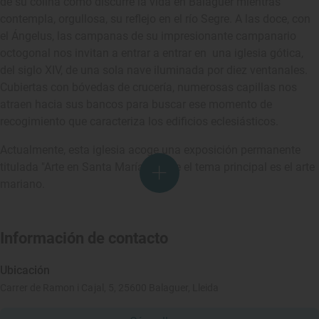
de su colina cómo discurre la vida en Balaguer mientras
contempla, orgullosa, su reflejo en el río Segre. A las doce, con
el Ángelus, las campanas de su impresionante campanario
octogonal nos invitan a entrar a entrar en una iglesia gótica,
del siglo XIV, de una sola nave iluminada por diez ventanales.
Cubiertas con bóvedas de crucería, numerosas capillas nos
atraen hacia sus bancos para buscar ese momento de
recogimiento que caracteriza los edificios eclesiásticos.
Actualmente, esta iglesia acoge una exposición permanente
titulada "Arte en Santa María" donde el tema principal es el arte
mariano.
Información de contacto
Ubicación
Carrer de Ramon i Cajal, 5, 25600 Balaguer, Lleida