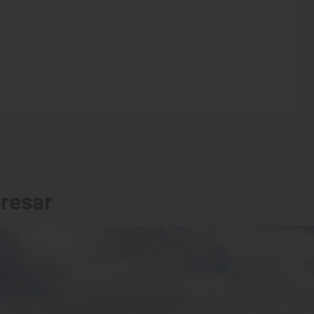
eresar