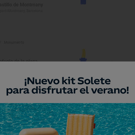
astillo de Montmany
garó-Montmany, Barcelona
Monumento
efugio de la plaza
aluquer i Salvador
anollers, Barcelona
Monumento
yuntamiento de Granollers
anollers, Barcelona