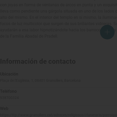
con joyas en forma de ventanas de arcos en punta y un exquisit
lleva como pendiente una gárgola situada en uno de los lados 
alto del mismo. En el interior del templo en sí mismo, la ilumin
focos de luz multicolor que surgen de sus brillantes vidrieras.
ayudarán a esa labor hipnotizándote hacia los barrocos altares y
de la Familia Abadal de Pradell.
Información de contacto
Ubicación
Plaça de l'Església, 1, 08401 Granollers, Barcelona
Teléfono
938700324
Web
https://ttp://www.granollers.cat/adreces/religiosos-i-funeraris/parroqu