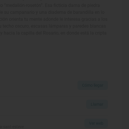
o “medallón-rosetón”. Esa ficticia dama de piedra
de su campanario y una diadema de barandilla en lo
ación orienta tu mente adonde le interesa gracias a los
 Su techo oscuro, escasas lámparas y paredes blancas
 hacia la capilla del Rosario, en donde está la cripta
Cómo llegar
Llamar
Ver web
ia-sant-esteve