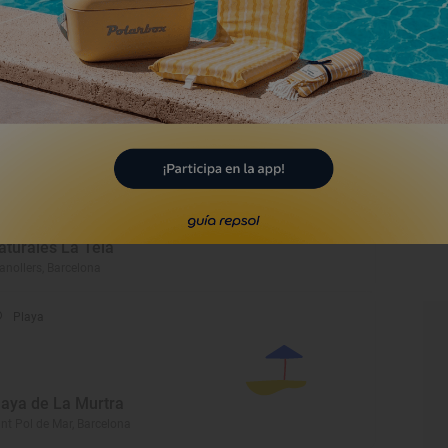
Monumento
ala Francesc Tarafa
anollers, Barcelona
Museo
useo de Ciencias
aturales La Tela
anollers, Barcelona
Playa
laya de La Murtra
nt Pol de Mar, Barcelona