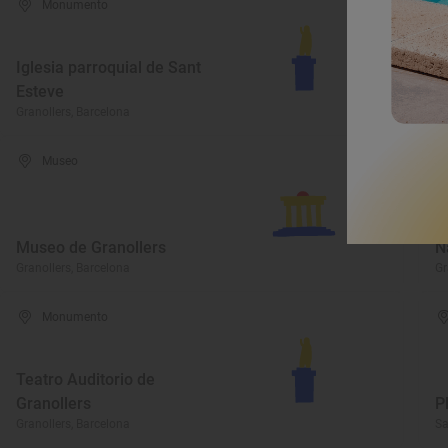
Monumento
Iglesia parroquial de Sant
Esteve
S
Granollers, Barcelona
Gr
Museo
M
Museo de Granollers
N
Granollers, Barcelona
Gr
Monumento
Teatro Auditorio de
Granollers
P
Granollers, Barcelona
Sa