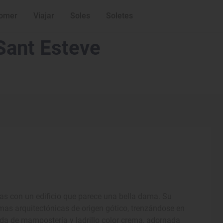
omer
Viajar
Soles
Soletes
 Sant Esteve
s con un edificio que parece una bella dama. Su
mas arquitectónicas de origen gótico, trenzándose en
ada de mampostería y ladrillo color crema, adornada