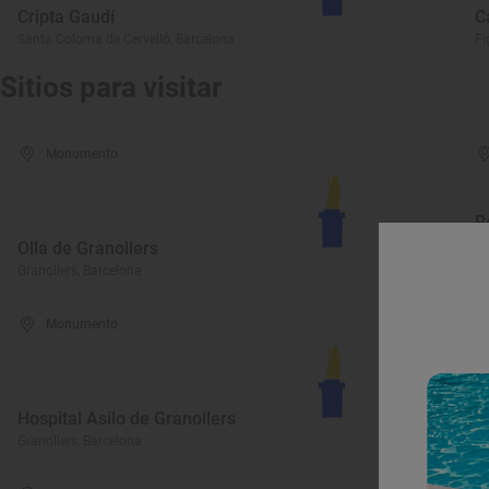
Cripta Gaudí
C
Santa Coloma de Cervelló, Barcelona
Fi
Sitios para visitar
Monumento
R
Olla de Granollers
M
Granollers, Barcelona
Gr
Monumento
Hospital Asilo de Granollers
A
Granollers, Barcelona
Gr