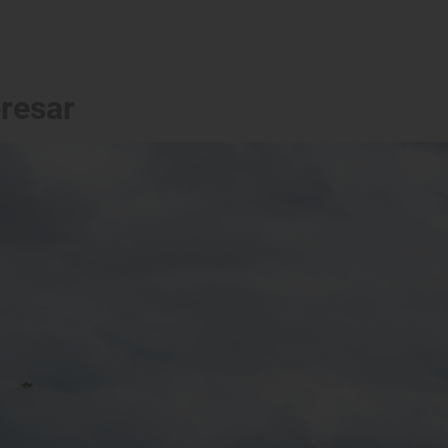
eresar