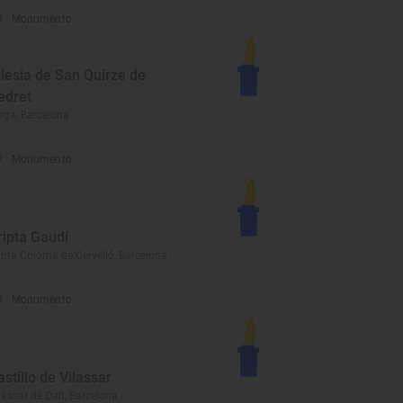
Monumento
glesia de San Quirze de
edret
rga, Barcelona
Monumento
ripta Gaudí
nta Coloma de Cervelló, Barcelona
Monumento
astillo de Vilassar
lassar de Dalt, Barcelona