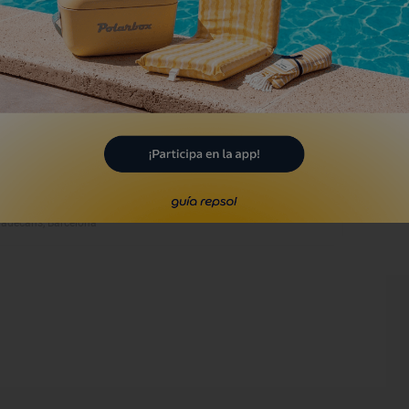
laya de Vallcarca
tges, Barcelona
Playa
laya de Cal Francès
ladecans, Barcelona