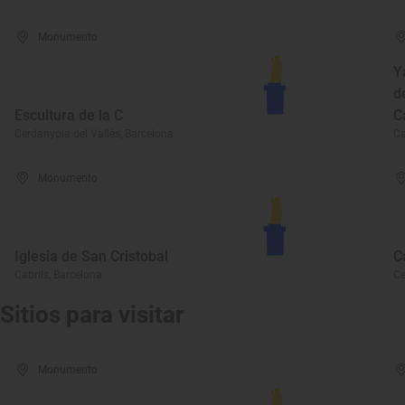
Monumento
Y
d
Escultura de la C
C
Cerdanyola del Vallès, Barcelona
Ca
Monumento
Iglesia de San Cristobal
C
Cabrils, Barcelona
Ce
Sitios para visitar
Monumento