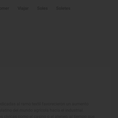
omer
Viajar
Soles
Soletes
dedicadas al ramo textil favorecieron un aumento
atino del mundo agrícola hacia el industrial.
s cívicas como el casino o el ateneo, al tiempo que