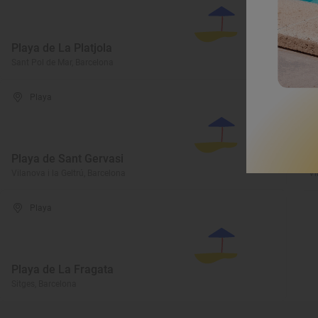
Playa de La Platjola
P
Sant Pol de Mar, Barcelona
Si
Playa
Playa de Sant Gervasi
P
Vilanova i la Geltrú, Barcelona
Vi
Playa
Playa de La Fragata
Sitges, Barcelona