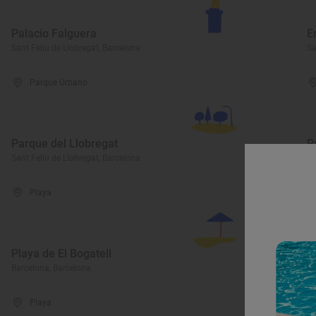
Palacio Falguera
E
Sant Feliu de Llobregat, Barcelona
Sa
Parque Urbano
Parque del Llobregat
R
Sant Feliu de Llobregat, Barcelona
Sa
Playa
Playa de El Bogatell
P
Barcelona, Barcelona
Sa
Playa