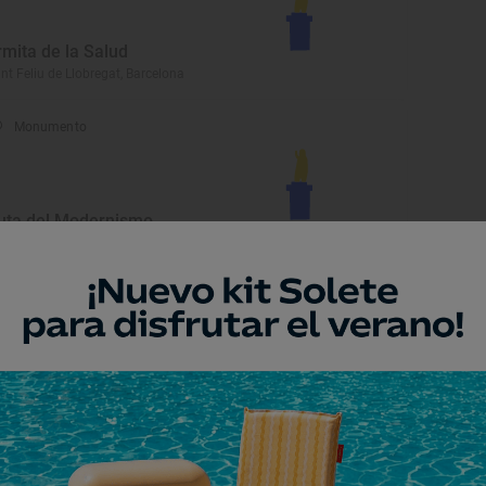
rmita de la Salud
nt Feliu de Llobregat, Barcelona
Monumento
uta del Modernismo
nt Feliu de Llobregat, Barcelona
Playa
laya de El Morer
nt Pol de Mar, Barcelona
Playa