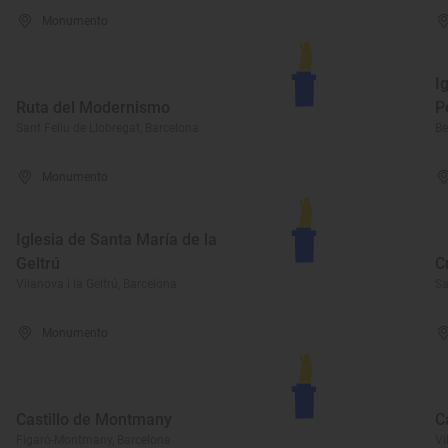
Monumento
I
Ruta del Modernismo
P
Sant Feliu de Llobregat, Barcelona
Be
Monumento
Iglesia de Santa María de la
Geltrú
C
Vilanova i la Geltrú, Barcelona
Sa
Monumento
Castillo de Montmany
C
Figaró-Montmany, Barcelona
Vi