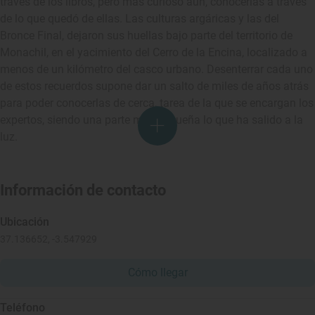
través de los libros, pero más curioso aún, conocerlas a través
de lo que quedó de ellas. Las culturas argáricas y las del
Bronce Final, dejaron sus huellas bajo parte del territorio de
Monachil, en el yacimiento del Cerro de la Encina, localizado a
menos de un kilómetro del casco urbano. Desenterrar cada uno
de estos recuerdos supone dar un salto de miles de años atrás
para poder conocerlas de cerca, tarea de la que se encargan los
expertos, siendo una parte muy pequeña lo que ha salido a la
luz.
Información de contacto
Ubicación
37.136652, -3.547929
Cómo llegar
Teléfono