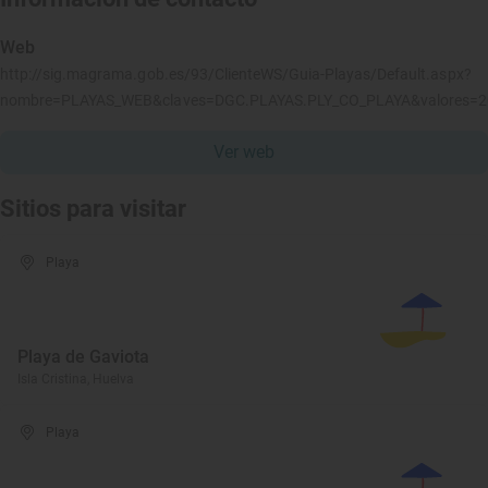
Web
http://sig.magrama.gob.es/93/ClienteWS/Guia-Playas/Default.aspx?
nombre=PLAYAS_WEB&claves=DGC.PLAYAS.PLY_CO_PLAYA&valores=
Ver web
Sitios para visitar
Playa
Playa de Gaviota
Isla Cristina, Huelva
Playa