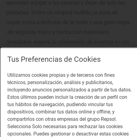
aprendan a jugar a las canicas y dejen de lado las
pantallas. Sobre un césped mullido, la zona de
copas invita a disfrutar de la tarde y una gran carpa
-de segunda mano y hecha con materiales
reciclados- espera la celebración de eventos en los
próximos meses.
Tus Preferencias de Cookies
Utilizamos cookies propias y de terceros con fines
técnicos, personalización, análisis y publicitarios,
incluyendo anuncios personalizados a partir de tus datos.
Estos últimos pueden incluir la creación de un perfil con
tus hábitos de navegación, pudiendo vincular tus
dispositivos, combinar tus datos online y offline, y
compartirlos con otras empresas del grupo Repsol.
Selecciona Solo necesarias para rechazar las cookies
opcionales. Puedes gestionar o desactivar estas cookies