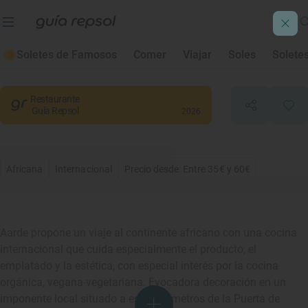
Aarde
Soletes de Famosos
Comer
Viajar
Soles
Solete
Madrid
, Madrid
Restaurante
Guía Repsol
2026
Africana
Internacional
Precio desde: Entre 35€ y 60€
Aarde propone un viaje al continente africano con una cocina
internacional que cuida especialmente el producto, el
emplatado y la estética, con especial interés por la cocina
orgánica, vegana-vegetariana. Evocadora decoración en un
imponente local situado a escasos metros de la Puerta de