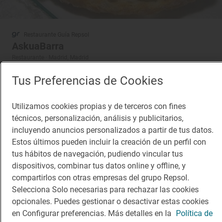
Restaurante Guía Repsol
AskuaBarra
Restaurante · Madrid, Madrid
Tus Preferencias de Cookies
¡Mantente al tanto!
Utilizamos cookies propias y de terceros con fines
técnicos, personalización, análisis y publicitarios,
Suscríbete a la newsletter de los amantes del viaje y de
incluyendo anuncios personalizados a partir de tus datos.
la buena comida
Estos últimos pueden incluir la creación de un perfil con
tus hábitos de navegación, pudiendo vincular tus
Suscribirme
dispositivos, combinar tus datos online y offline, y
compartirlos con otras empresas del grupo Repsol.
Selecciona Solo necesarias para rechazar las cookies
opcionales. Puedes gestionar o desactivar estas cookies
en Configurar preferencias. Más detalles en la
Política de
Descárgate la App