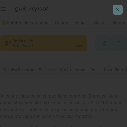
Allégorie
Soletes de Famosos
Comer
Viajar
Soles
Solete
Madrid
, Madrid
Restaurante
Guía Repsol
2026
Creativa De autor
Francesa
Gastronómico
Precio desde: Entre 
'Allégorie', situado en el madrileño barrio de Chamberí, tiene
como hilo conductor de su cocina las salsas. El chef Romain
Lascarides se nutre de la despensa española para elaborar
unos platos que son cocina francesa moderna.