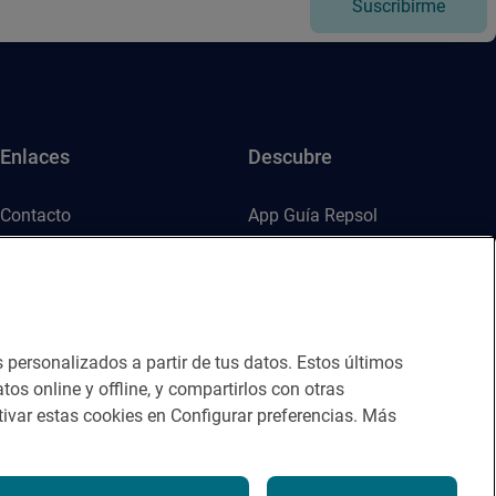
Suscribirme
Enlaces
Descubre
Contacto
App Guía Repsol
Sala de prensa
Mercado Vallehermoso
Canal de ética
s personalizados a partir de tus datos. Estos últimos
tos online y offline, y compartirlos con otras
ivar estas cookies en Configurar preferencias. Más