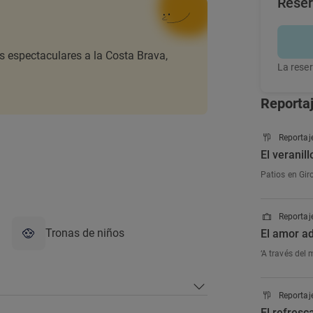
Rese
as espectaculares a la Costa Brava,
La reser
Reporta
Reportaj
El veranil
Patios en Gir
Reportaje
Tronas de niños
El amor ad
‘A través del 
Reportaj
El refresc