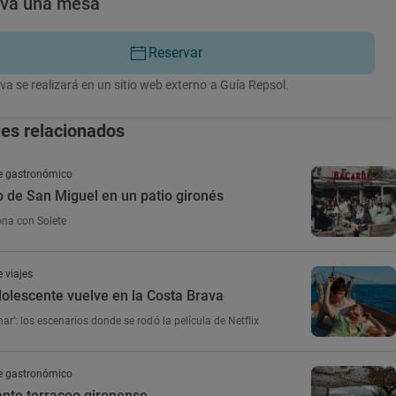
rva una mesa
Reservar
va se realizará en un sitio web externo a Guía Repsol.
jes relacionados
e gastronómico
lo de San Miguel en un patio gironés
ona con Solete
 viajes
olescente vuelve en la Costa Brava
mar’: los escenarios donde se rodó la película de Netflix
e gastronómico
ante terraceo gironense