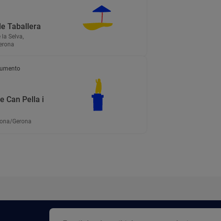
de Taballera
 la Selva,
erona
umento
e Can Pella i
irona/Gerona