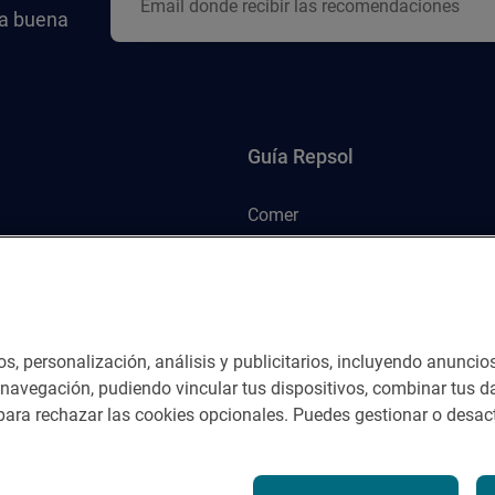
la buena
Guía Repsol
Comer
Viajar
Dormir
os, personalización, análisis y publicitarios, incluyendo anuncio
e navegación, pudiendo vincular tus dispositivos, combinar tus da
ara rechazar las cookies opcionales. Puedes gestionar o desact
nes del servicio