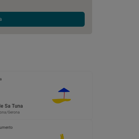
a
a
de Sa Tuna
irona/Gerona
umento