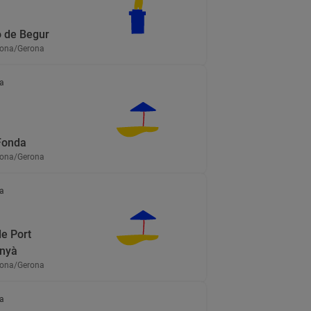
o de Begur
irona/Gerona
a
Fonda
irona/Gerona
a
de Port
anyà
irona/Gerona
a