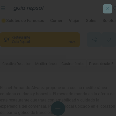
Capet
Soletes de Famosos
Comer
Viajar
Soles
Solete
Barcelona
, Barcelona
Restaurante
Guía Repsol
2026
Creativa De autor
Mediterránea
Gastronómico
Precio desde: En
El chef Armando Alvarez propone una cocina mediterránea-
catalana cuidada y honesta. El mercado manda en la oferta de
este restaurante que trata con amabilidad y cuidado la
experiencia del comensal. Pequeño local ubicado en el corazón
del barrio gótico de Barcelona.