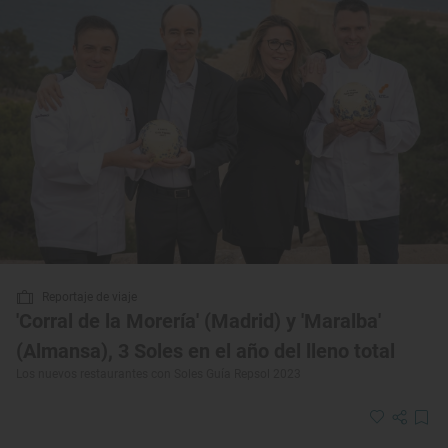
Reportaje de viaje
'Corral de la Morería' (Madrid) y 'Maralba'
(Almansa), 3 Soles en el año del lleno total
Los nuevos restaurantes con Soles Guía Repsol 2023