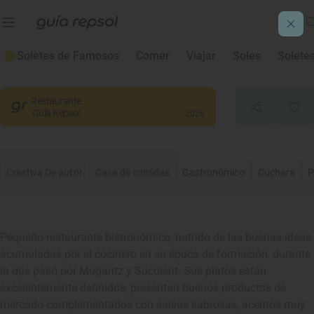
Casa de Menjars
Soletes de Famosos
Comer
Viajar
Soles
Solete
Vilanova del Vallès
, Barcelona
Restaurante
Guía Repsol
2026
Creativa De autor
Casa de comidas
Gastronómico
Cuchara
P
Pequeño restaurante bistronómico, nutrido de las buenas ideas
acumuladas por el cocinero en su época de formación, durante
la que pasó por Mugaritz y Suculent. Sus platos están
excelentemente definidos, presentan buenos productos de
mercado complementados con salsas sabrosas, acentos muy