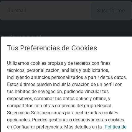
Suscribirme
Descárgate la App
Tus Preferencias de Cookies
Utilizamos cookies propias y de terceros con fines
App Store
Google Play
técnicos, personalización, análisis y publicitarios,
incluyendo anuncios personalizados a partir de tus datos.
Guía Repsol
Enlaces
Estos últimos pueden incluir la creación de un perfil con
tus hábitos de navegación, pudiendo vincular tus
Comer
Contacto
dispositivos, combinar tus datos online y offline, y
compartirlos con otras empresas del grupo Repsol.
Viajar
Sala de prensa
Selecciona Solo necesarias para rechazar las cookies
Dormir
Canal de ética
opcionales. Puedes gestionar o desactivar estas cookies
en Configurar preferencias. Más detalles en la
Política de