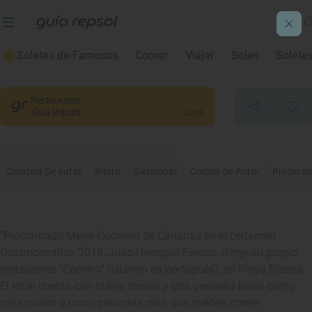
Coentro
Soletes de Famosos
Comer
Viajar
Soles
Solete
Playa Blanca
, Palmas, Las
Restaurante
Guía Repsol
2026
Creativa De autor
Bistró
Gastrobar
Cocina de Autor
Precio d
"Proclamado Mejor Cocinero de Canarias en el certamen
Gastrocanarias 2018, Joao Henrique Faraco, dirige su propio
restaurante “Coentro” (cilantro en portugués), en Playa Blanca.
El local cuenta con nueve mesas y una pequeña barra como
para cuatro o cinco personas mas que pueden comer