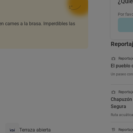
¿Quie
Por favo
n carnes a la brasa. Imperdibles las
Reporta
Reportaje
El pueblo 
Un paseo con 
Reportaje
Chapuzón e
Segura
Ruta acuática 
Terraza abierta
Reportaj