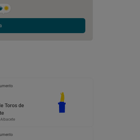
a
umento
de Toros de
te
 Albacete
umento