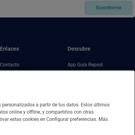
Suscribirme
Enlaces
Descubre
Contacto
App Guía Repsol
Sala de prensa
Mercado Vallehermoso
Canal de ética
s personalizados a partir de tus datos. Estos últimos
tos online y offline, y compartirlos con otras
ivar estas cookies en Configurar preferencias. Más