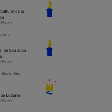
Cultural de la
ón
 Albacete
umento
al de San Juan
ta
 Albacete
r Emblemático
 de Lodares
 Albacete