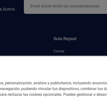
la buena
Guía Repsol
Comer
Viajar
Dormir
os, personalización, análisis y publicitarios, incluyendo anuncio
e navegación, pudiendo vincular tus dispositivos, combinar tus da
ara rechazar las cookies opcionales. Puedes gestionar o desact
nes del servicio