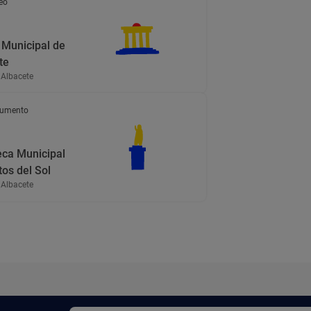
eo
Municipal de
te
 Albacete
umento
eca Municipal
os del Sol
 Albacete