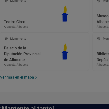
Monumento
Mus
Museo 
Teatro Circo
Albace
Albacete, Albacete
Albacete,
Monumento
Mon
Palacio de la
Diputación Provincial
Bibliot
de Albacete
Depósit
Albacete, Albacete
Albacete,
Ver más en el mapa
¡Mantente al tanto!