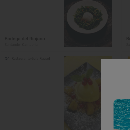
Bodega del Riojano
B
Santander, Cantabria
Sa
Restaurante Guía Repsol