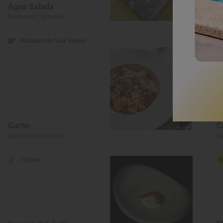
Agua Salada
C
Santander, Cantabria
Sa
Restaurante Guía Repsol
Garbo
C
Santander, Cantabria
Sa
2 Soles