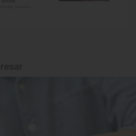
l Serbal
ntander, Cantabria
eresar