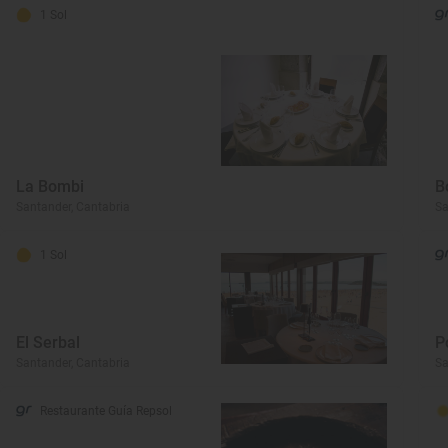
1 Sol
La Bombi
B
Santander, Cantabria
Sa
1 Sol
El Serbal
P
Santander, Cantabria
Sa
Restaurante Guía Repsol