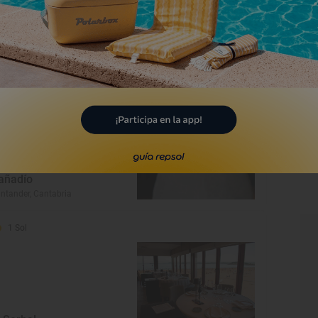
asona del Judío
ntander, Cantabria
1 Sol
añadío
ntander, Cantabria
1 Sol