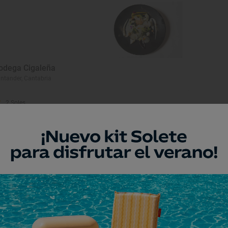
odega Cigaleña
ntander, Cantabria
2 Soles