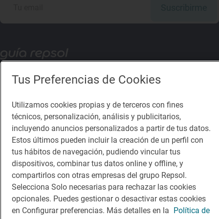
Suscribirme
Descárgate la App
Tus Preferencias de Cookies
App Store
Google Play
Utilizamos cookies propias y de terceros con fines
técnicos, personalización, análisis y publicitarios,
Guía Repsol
Enlaces
incluyendo anuncios personalizados a partir de tus datos.
Estos últimos pueden incluir la creación de un perfil con
Comer
Contacto
tus hábitos de navegación, pudiendo vincular tus
dispositivos, combinar tus datos online y offline, y
Viajar
Sala de prensa
compartirlos con otras empresas del grupo Repsol.
Dormir
Canal de ética
Selecciona Solo necesarias para rechazar las cookies
opcionales. Puedes gestionar o desactivar estas cookies
en Configurar preferencias. Más detalles en la
Política de