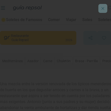
El Portillo
Soletes de Famosos
Comer
Viajar
Soles
Solete
Murcia
, Murcia
Restaurante
Guía Repsol
2026
Mediterránea
Asador
Carne
Chuletón
Brasa - Parrilla
Preci
Una mezcla entre la versión renovada de los típicos merenderos
de huerta en los que degustar arroces y carnes a la brasa, y un
restaurante que aspira a ser tenido en cuenta por los paladares
más exigentes. Antonio (junto a sus padres y su mujer) decidió
abandonar la venta ambulante de hortalizas y dar rienda suelta