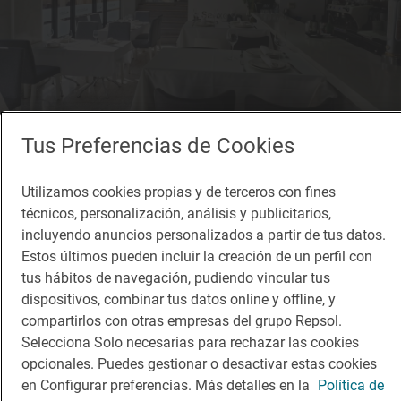
Tus Preferencias de Cookies
Restaurante Guía Repsol
Utilizamos cookies propias y de terceros con fines
Sanxenxo
técnicos, personalización, análisis y publicitarios,
Restaurante · Badajoz, Badajoz
incluyendo anuncios personalizados a partir de tus datos.
Estos últimos pueden incluir la creación de un perfil con
tus hábitos de navegación, pudiendo vincular tus
dispositivos, combinar tus datos online y offline, y
¡Mantente al tanto!
compartirlos con otras empresas del grupo Repsol.
Suscríbete a la newsletter de los amantes del viaje y de
Selecciona Solo necesarias para rechazar las cookies
la buena comida
opcionales. Puedes gestionar o desactivar estas cookies
en Configurar preferencias. Más detalles en la
Política de
Suscribirme