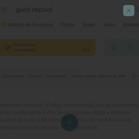
El Rinconcillo
Soletes de Famosos
Comer
Viajar
Soles
Solete
Monesterio
, Badajoz
Restaurante
Guía Repsol
2026
Extremeña
Carne
Sostenible
Precio desde: Menos de 35€
Ter
Agradable local con 30 años de antigüedad con dos ambientes,
el de cocida formal y otro de comida más rápida e informal.
Quesos de oveja y de cabra extremeños, sin olvidar tomar el
prestigioso jamón de cerdo ibérico de bellota.