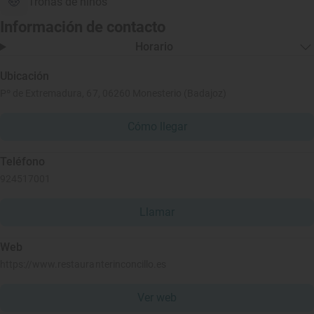
Tronas de niños
Información de contacto
Horario
Ubicación
Pº de Extremadura, 67, 06260 Monesterio (Badajoz)
Cómo llegar
Teléfono
924517001
Llamar
Web
https://www.restauranterinconcillo.es
Ver web