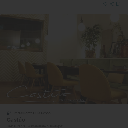
Restaurante Guía Repsol
Castúo
Restaurante · Almendralejo, Badajoz