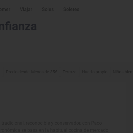
omer
Viajar
Soles
Soletes
nfianza
a
Precio desde: Menos de 35€
Terraza
Huerto propio
Niños bien
 tradicional, reconocible y conservador, con Paco
tronómica se basa en la habitual cocina de mercado,