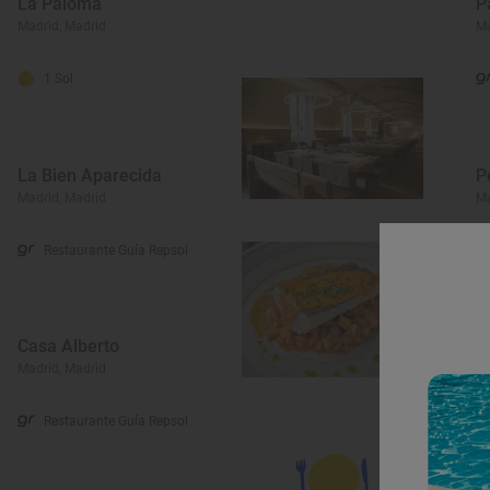
La Paloma
P
Madrid, Madrid
Ma
1 Sol
La Bien Aparecida
P
Madrid, Madrid
Ma
Restaurante Guía Repsol
Casa Alberto
C
Madrid, Madrid
Ma
Restaurante Guía Repsol