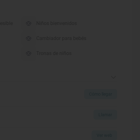
esible
Niños bienvenidos
Cambiador para bebés
Tronas de niños
Cómo llegar
Llamar
Ver web