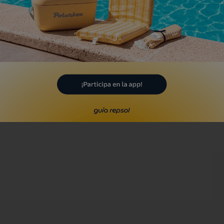
onda 14
drid, Madrid