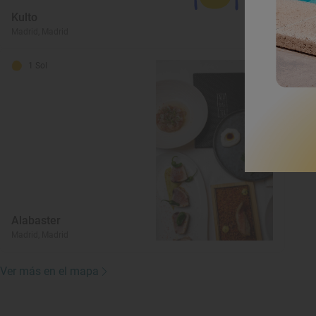
Kulto
R
Madrid, Madrid
Ma
1 Sol
Alabaster
Madrid, Madrid
Ver más en el mapa