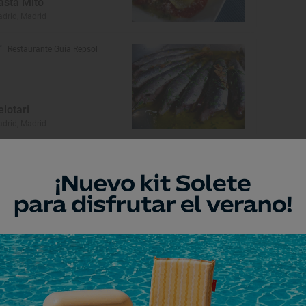
asta Mito
drid, Madrid
Restaurante Guía Repsol
elotari
drid, Madrid
1 Sol
asa Lucio
drid, Madrid
Restaurante Guía Repsol