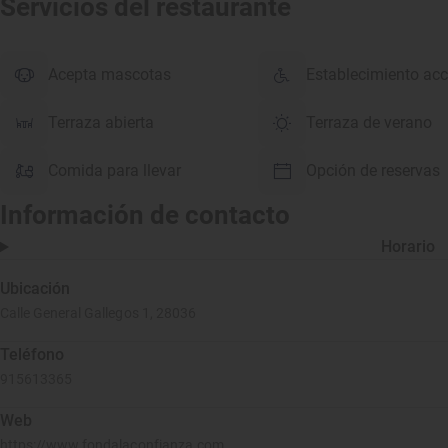
Servicios del restaurante
Acepta mascotas
Establecimiento acc
Terraza abierta
Terraza de verano
Comida para llevar
Opción de reservas
Información de contacto
Horario
Ubicación
Calle General Gallegos 1, 28036
Teléfono
915613365
Web
https://www.fondalaconfianza.com