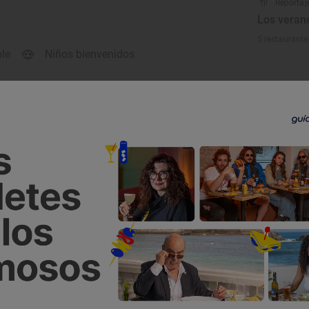
Reportaj
Los verano
5 restaurante
ble
Niños bienvenidos
Comida para llevar
Tronas de niños
Cómo llegar
Llamar