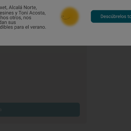
unU69184HkC7lZ4oyvWFGYC9h_YKJJqcxnBQQ_aem_lPUt4TgrfL3VVtkZ
Ver Instagram
a