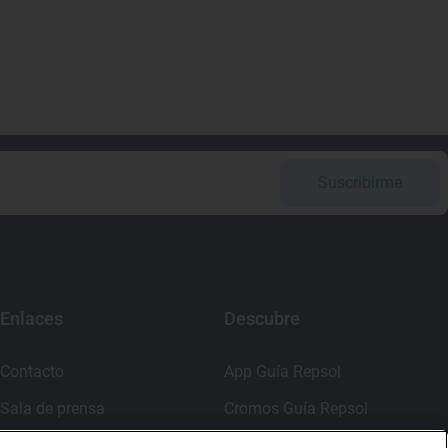
Suscribirme
Enlaces
Descubre
Contacto
App Guía Repsol
Sala de prensa
Cromos Guía Repsol
Canal de ética
Mercado Vallehermoso