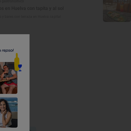
e gastronómico
s en Huelva con tapita y al sol
s y bares con terraza en Huelva capital