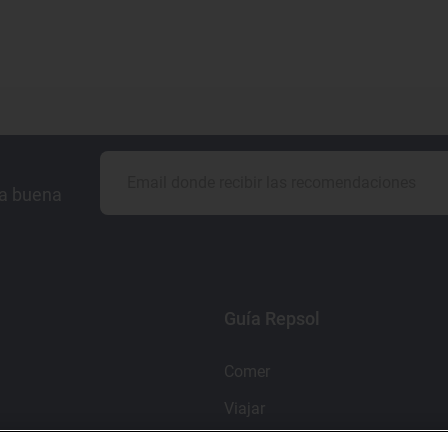
la buena
Guía Repsol
Comer
Viajar
Dormir