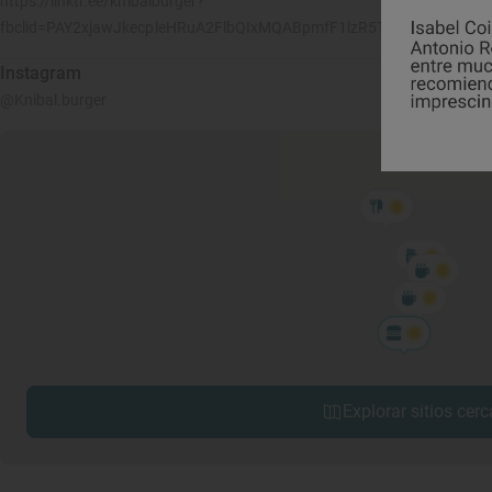
https://linktr.ee/knibalburger?
fbclid=PAY2xjawJkecpleHRuA2FlbQIxMQABpmfF1lzR5TnfFit6FWG_C
Instagram
@Knibal.burger
Explorar sitios cerc