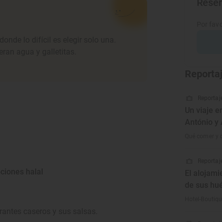
Rese
Por favo
de lo difícil es elegir solo una.
eran agua y galletitas.
Reporta
Reportaje
Un viaje e
António y
Qué comer y q
Reportaje
ciones halal
El alojami
de sus hu
Hotel-Boutiqu
ntes caseros y sus salsas.