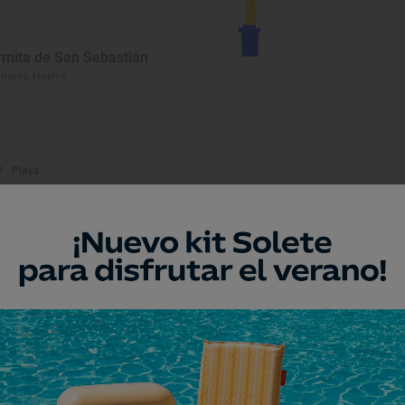
rmita de San Sebastián
nares, Huelva
Playa
laya de Espigón
elva, Huelva
Monumento
asa Colón