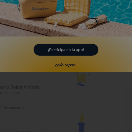
elva, Huelva
Monumento
umba de William Martin o
l Hombre que nunca existió
elva, Huelva
Lugar Emblemático
arrio Reina Victoria
elva, Huelva
Monumento