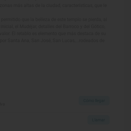
s zonas más altas de la ciudad, características, que le
 permitido que la belleza de este templo se pierda, al
nicial, el Mudéjar, detalles del Barroco y del Gótico,
valor. El retablo es elemento que más destaca de su
o por Santa Ana, San José, San Lucas,...rodeados de
Cómo llegar
lva
Llamar