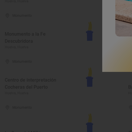
Huelva, Huelva
Hu
Monumento
Monumento a la Fe
T
Descubridora
e
Huelva, Huelva
Hu
Monumento
Centro de interpretación
Cocheras del Puerto
B
Huelva, Huelva
Hu
Monumento