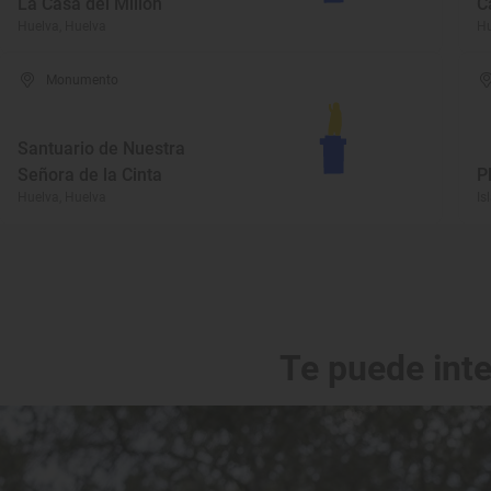
La Casa del Millón
C
Huelva, Huelva
Hu
Monumento
Santuario de Nuestra
Señora de la Cinta
P
Huelva, Huelva
Is
Te puede int