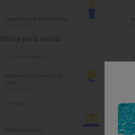
Lavadero de la Fuente Chica
E
Cortelazor, Huelva
Bo
Sitios para visitar
Lugar Emblemático
Muelle-embarcadero de Río
Tinto
P
Huelva, Huelva
Hu
Museo
Museo de Huelva
C