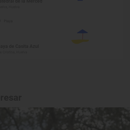
atedral de la Merced
elva, Huelva
Playa
laya de Casita Azul
la Cristina, Huelva
eresar