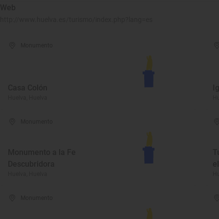
Web
http://www.huelva.es/turismo/index.php?lang=es
Monumento
Casa Colón
I
Huelva, Huelva
Hu
Monumento
Monumento a la Fe
T
Descubridora
e
Huelva, Huelva
Hu
Monumento