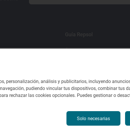
Guía Repsol
Comer
Viajar
Dormir
os, personalización, análisis y publicitarios, incluyendo anuncio
e navegación, pudiendo vincular tus dispositivos, combinar tus da
ara rechazar las cookies opcionales. Puedes gestionar o desact
nes del servicio
Solo necesarias