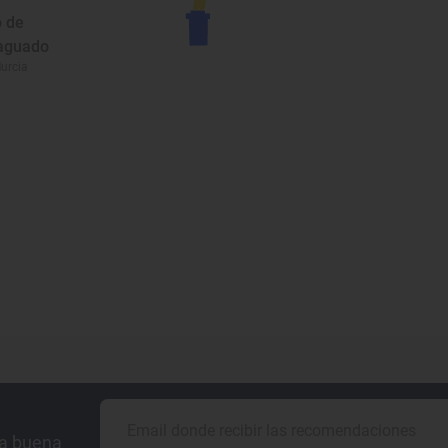
o de
aguado
urcia
la buena