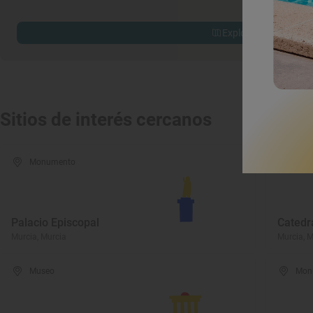
Explorar sitios cerca
Sitios de interés cercanos
Monumento
Mon
Palacio Episcopal
Catedr
Murcia, Murcia
Murcia, M
Museo
Mon