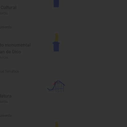
Cultural
urcia
umento
to monumental
an de Dios
urcia
ue Temático
Natura
urcia
umento