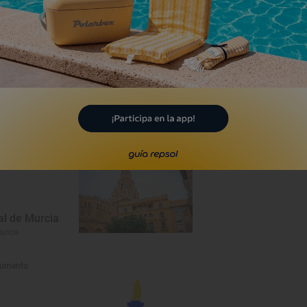
umento
al de Murcia
urcia
umento