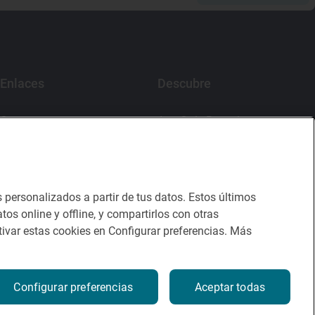
Enlaces
Descubre
Contacto
App Guía Repsol
Sala de prensa
Mercado Vallehermoso
Canal de ética
s personalizados a partir de tus datos. Estos últimos
tos online y offline, y compartirlos con otras
ivar estas cookies en Configurar preferencias. Más
Configurar preferencias
Aceptar todas