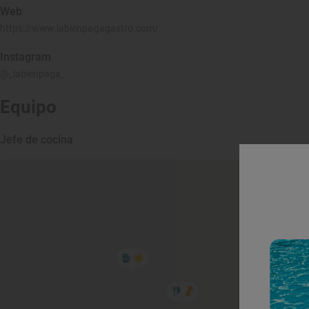
Web
https://www.labienpagagastro.com/
Instagram
@_labienpaga_
Equipo
Jefe de cocina