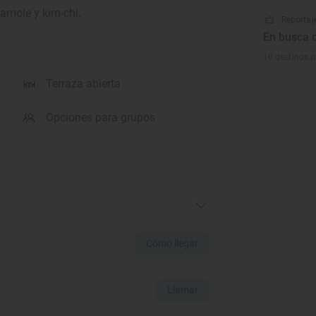
mole y kim-chi.
Reportaje
En busca d
10 destinos p
Terraza abierta
Opciones para grupos
Cómo llegar
Llamar