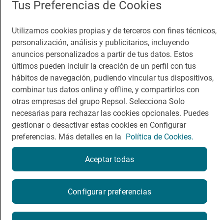
Tus Preferencias de Cookies
Guía Repsol
Enlaces
Utilizamos cookies propias y de terceros con fines técnicos,
personalización, análisis y publicitarios, incluyendo
Comer
Contacto
anuncios personalizados a partir de tus datos. Estos
últimos pueden incluir la creación de un perfil con tus
Viajar
Sala de prensa
hábitos de navegación, pudiendo vincular tus dispositivos,
Dormir
Canal de ética
combinar tus datos online y offline, y compartirlos con
otras empresas del grupo Repsol. Selecciona Solo
necesarias para rechazar las cookies opcionales. Puedes
gestionar o desactivar estas cookies en Configurar
preferencias. Más detalles en la
Política de Cookies.
Política de privacidad
Política de cookies
Nota legal
Aceptar todas
Condiciones del servicio
© Repsol S.A. 2000
- 2026
¿Quieres probarlo?
Configurar preferencias
Por favor, contacta directamente con el restaurante.