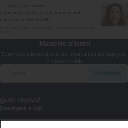
Reportaje gastronómico
5 mesas en Zahara de los Atunes donde
codearte con Paz Padilla
Los Soletes favoritos de Paz Padilla en Zahara de los Atunes
(Cádiz)
¡Mantente al tanto!
Suscríbete a la newsletter de los amantes del viaje y de
la buena comida
Suscribirme
Descárgate la App
App Store
Google Play