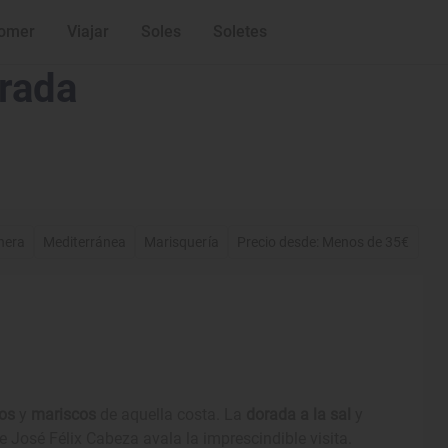
omer
Viajar
Soles
Soletes
urada
nera
Mediterránea
Marisquería
Precio desde: Menos de 35€
os
y
mariscos
de aquella costa. La
dorada a la sal
y
José Félix Cabeza avala la imprescindible visita.