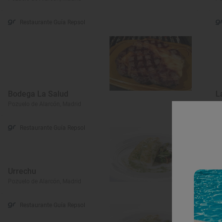
Restaurante Guía Repsol
Bodega La Salud
L
Pozuelo de Alarcón, Madrid
Po
Restaurante Guía Repsol
Urrechu
E
Pozuelo de Alarcón, Madrid
Po
Restaurante Guía Repsol