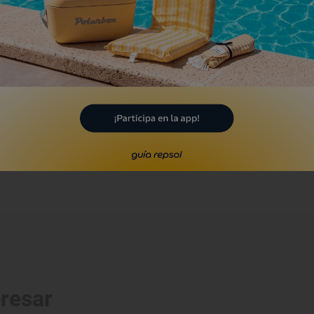
arbillón Oyster
zuelo de Alarcón, Madrid
Restaurante Guía Repsol
a Dorada - Aurada
zuelo de Alarcón, Madrid
eresar