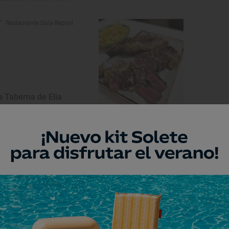
Restaurante Guía Repsol
a Taberna de Elia
zuelo de Alarcón, Madrid
Restaurante Guía Repsol
l Cielo de Urrechu
zuelo de Alarcón, Madrid
Restaurante Guía Repsol