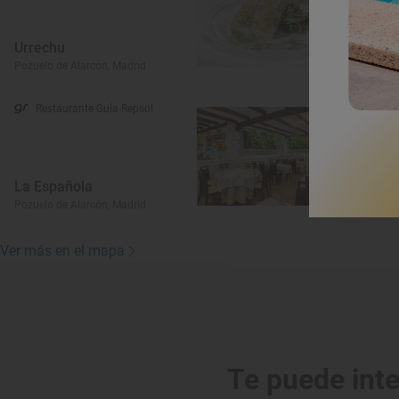
Urrechu
B
Pozuelo de Alarcón, Madrid
Po
Restaurante Guía Repsol
La Española
L
Pozuelo de Alarcón, Madrid
Po
Ver más en el mapa
Te puede int