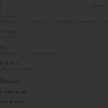
Horario
Ubicación
Avenida Juan Antonio Samaranch Torelló, 1 28223 Pozuelo de Alarcón (
Teléfono
917159674
Web
https://www.ladoradadefelixcabeza.com/
Instagram
@ladoradadefelixcabeza
Equipo
Director de sala
Jefe de cocina