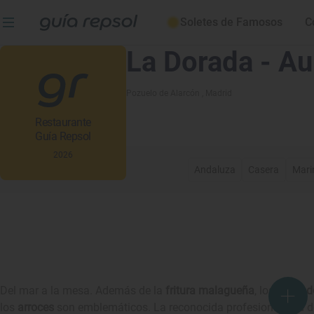
Soletes de Famosos
C
La Dorada - A
Pozuelo de Alarcón
, Madrid
Restaurante
Guía Repsol
2026
Andaluza
Casera
Mari
Del mar a la mesa. Además de la
fritura malagueña
, los
pescad
los
arroces
son emblemáticos. La reconocida profesionalidad de 