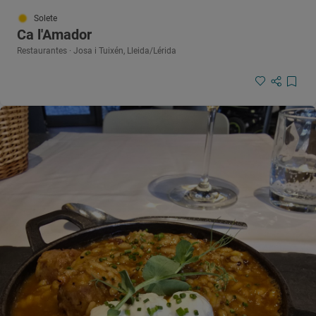
Solete
Ca l'Amador
Restaurantes · Josa i Tuixén, Lleida/Lérida